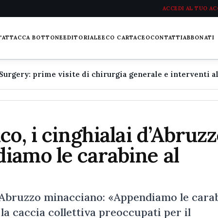
ACCEDI AL TUO A
L'ATTACCA BOTTONE
EDITORIALE
ECO CARTACEO
CONTATTI
ABBONATI
o, i cinghialai d’Abruz
iamo le carabine al
 d'Abruzzo minacciano: «Appendiamo le cara
la caccia collettiva preoccupati per il