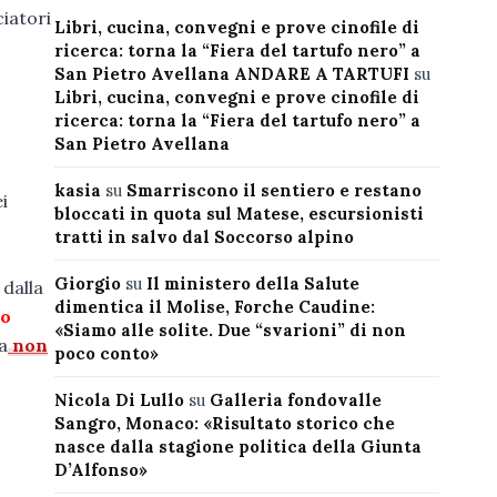
ciatori
Libri, cucina, convegni e prove cinofile di
ricerca: torna la “Fiera del tartufo nero” a
San Pietro Avellana ANDARE A TARTUFI
su
Libri, cucina, convegni e prove cinofile di
ricerca: torna la “Fiera del tartufo nero” a
San Pietro Avellana
kasia
su
Smarriscono il sentiero e restano
i
bloccati in quota sul Matese, escursionisti
tratti in salvo dal Soccorso alpino
Giorgio
su
Il ministero della Salute
 dalla
dimentica il Molise, Forche Caudine:
o
«Siamo alle solite. Due “svarioni” di non
a
non
poco conto»
Nicola Di Lullo
su
Galleria fondovalle
Sangro, Monaco: «Risultato storico che
nasce dalla stagione politica della Giunta
D’Alfonso»