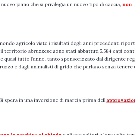
nuovo piano che si privilegia un nuovo tipo di caccia,
non
ndo agricolo visto i risultati degli anni precedenti riport
o il territorio abruzzese sono stati abbattuti 5.584 capi con
e quasi tutto l’anno, tanto sponsorizzato dal dirigente re
bruzzo e dagli animalisti di grido che parlano senza tenere
Si spera in una inversione di marcia prima dell’
approvazio
no le carabine al chiodo
e gli agricoltori a loro volta te