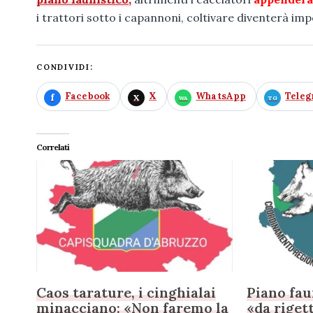
i trattori sotto i capannoni, coltivare diventerà impo
CONDIVIDI:
Facebook
X
WhatsApp
Tele
Correlati
Caos tarature, i cinghialai
Piano fau
minacciano: «Non faremo la
«da riget