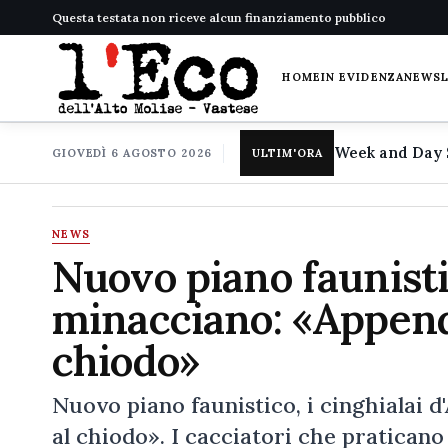
Questa testata non riceve alcun finanziamento pubblico
HOME
IN EVIDENZA
NEWS
GIOVEDÌ 6 AGOSTO 2026
ULTIM'ORA
NEWS
Nuovo piano faunistic
minacciano: «Append
chiodo»
Nuovo piano faunistico, i cinghialai
al chiodo». I cacciatori che praticano 