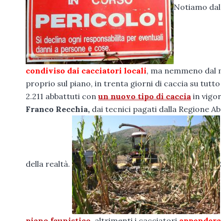
Notiamo dal 
condiviso dai cacciatori locali
, ma nemmeno dal mo
proprio sul piano, in trenta giorni di caccia su tutt
2.211 abbattuti con
un nuovo tipo di caccia
in vigor
Franco Recchia,
dai tecnici pagati dalla Regione A
della realtà.
piano faunistico,
altrimenti i cacciatori
appenderan