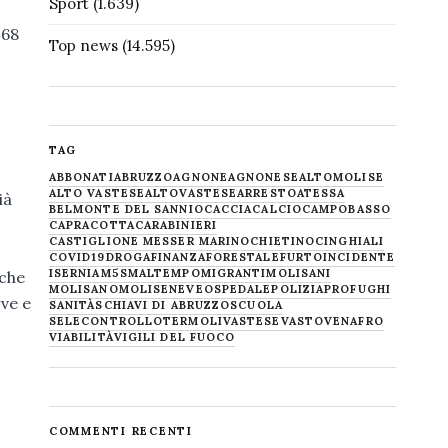
Sport
(1.639)
468
Top news
(14.595)
TAG
ABBONATI
ABRUZZO
AGNONE
AGNONESE
ALTOMOLISE
ALTO VASTESE
ALTOVASTESE
ARRESTO
ATESSA
ià
BELMONTE DEL SANNIO
CACCIA
CALCIO
CAMPOBASSO
CAPRACOTTA
CARABINIERI
CASTIGLIONE MESSER MARINO
CHIETINO
CINGHIALI
COVID19
DROGA
FINANZA
FORESTALE
FURTO
INCIDENTE
ISERNIA
M5S
MALTEMPO
MIGRANTI
MOLISANI
 che
MOLISANO
MOLISE
NEVE
OSPEDALE
POLIZIA
PROFUGHI
rve e
SANITÀ
SCHIAVI DI ABRUZZO
SCUOLA
SELECONTROLLO
TERMOLI
VASTESE
VASTO
VENAFRO
VIABILITÀ
VIGILI DEL FUOCO
COMMENTI RECENTI