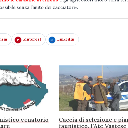
ssibile senza l’aiuto dei cacciatori».
gram
Pinterest
LinkedIn
nistico venatorio
Caccia di selezione e pi
tare
faunistico, l’Atc Vastese