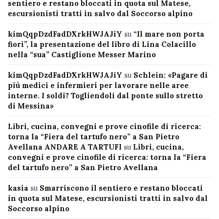
sentiero e restano bloccati in quota sul Matese,
escursionisti tratti in salvo dal Soccorso alpino
kimQqpDzdFadDXrkHWJAJiY
su
“Il mare non porta
fiori”, la presentazione del libro di Lina Colacillo
nella “sua” Castiglione Messer Marino
kimQqpDzdFadDXrkHWJAJiY
su
Schlein: «Pagare di
più medici e infermieri per lavorare nelle aree
interne. I soldi? Togliendoli dal ponte sullo stretto
di Messina»
Libri, cucina, convegni e prove cinofile di ricerca:
torna la “Fiera del tartufo nero” a San Pietro
Avellana ANDARE A TARTUFI
su
Libri, cucina,
convegni e prove cinofile di ricerca: torna la “Fiera
del tartufo nero” a San Pietro Avellana
kasia
su
Smarriscono il sentiero e restano bloccati
in quota sul Matese, escursionisti tratti in salvo dal
Soccorso alpino