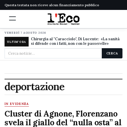
Questa testata non riceve alcun finanziamento pubblico
VENERDÌ 7 AGOSTO 2026
Chirurgia al "Caracciolo", Di Lucente: «La sanità
ULTIM'ORA
si difende con i fatti, non con le passerelle»
Cerca
CERCA
nel
sito
deportazione
IN EVIDENZA
Cluster di Agnone, Florenzano
svela il giallo del “nulla osta” al