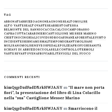
TAG
ABBONATI
ABRUZZO
AGNONE
AGNONESE
ALTOMOLISE
ALTO VASTESE
ALTOVASTESE
ARRESTO
ATESSA
BELMONTE DEL SANNIO
CACCIA
CALCIO
CAMPOBASSO
CAPRACOTTA
CARABINIERI
CASTIGLIONE MESSER MARINO
CHIETINO
CINGHIALI
COVID19
DROGA
FINANZA
FORESTALE
FURTO
INCIDENTE
ISERNIA
M5S
MALTEMPO
MIGRANTI
MOLISANI
MOLISANO
MOLISE
NEVE
OSPEDALE
POLIZIA
PROFUGHI
SANITÀ
SCHIAVI DI ABRUZZO
SCUOLA
SELECONTROLLO
TERMOLI
VASTESE
VASTO
VENAFRO
VIABILITÀ
VIGILI DEL FUOCO
COMMENTI RECENTI
kimQqpDzdFadDXrkHWJAJiY
su
“Il mare non porta
fiori”, la presentazione del libro di Lina Colacillo
nella “sua” Castiglione Messer Marino
kimQqpDzdFadDXrkHWJAJiY
su
Smarriscono il