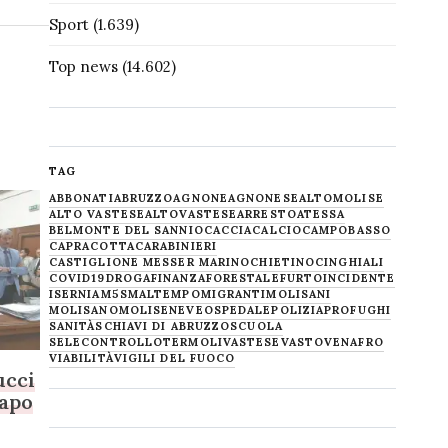
Sport
(1.639)
Top news
(14.602)
TAG
ABBONATI
ABRUZZO
AGNONE
AGNONESE
ALTOMOLISE
ALTO VASTESE
ALTOVASTESE
ARRESTO
ATESSA
BELMONTE DEL SANNIO
CACCIA
CALCIO
CAMPOBASSO
CAPRACOTTA
CARABINIERI
CASTIGLIONE MESSER MARINO
CHIETINO
CINGHIALI
COVID19
DROGA
FINANZA
FORESTALE
FURTO
INCIDENTE
ISERNIA
M5S
MALTEMPO
MIGRANTI
MOLISANI
MOLISANO
MOLISE
NEVE
OSPEDALE
POLIZIA
PROFUGHI
SANITÀ
SCHIAVI DI ABRUZZO
SCUOLA
SELECONTROLLO
TERMOLI
VASTESE
VASTO
VENAFRO
VIABILITÀ
VIGILI DEL FUOCO
ucci
capo