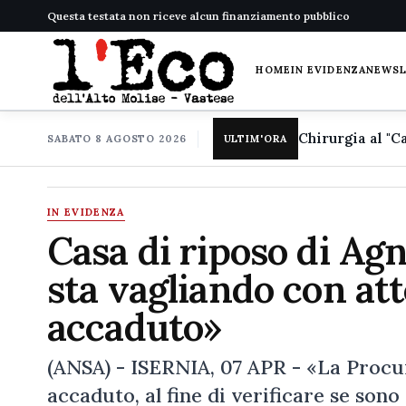
Questa testata non riceve alcun finanziamento pubblico
HOME
IN EVIDENZA
NEWS
SABATO 8 AGOSTO 2026
ULTIM'ORA
IN EVIDENZA
Casa di riposo di Ag
sta vagliando con att
accaduto»
(ANSA) - ISERNIA, 07 APR - «La Procur
accaduto, al fine di verificare se son