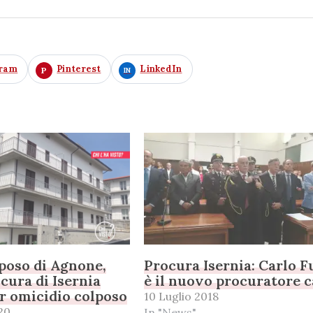
gram
Pinterest
LinkedIn
iposo di Agnone,
Procura Isernia: Carlo F
ocura di Isernia
è il nuovo procuratore 
r omicidio colposo
10 Luglio 2018
20
In "News"