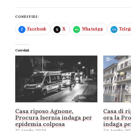
CONDIVIDI:
Facebook
X
WhatsApp
Tele
Correlati
Casa riposo Agnone,
Casa di r
Procura Isernia indaga per
ora la Pr
epidemia colposa
indaga pe
15 Aprile 2020
24 Aprile 20