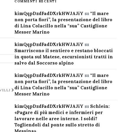
COMMENTI RECENTI
kimQqpDzdFadDXrkHWJAJiY
su
“Il mare
non porta fiori”, la presentazione del libro
di Lina Colacillo nella “sua” Castiglione
Messer Marino
kimQqpDzdFadDXrkHWJAJiY
su
Smarriscono il sentiero e restano bloccati
in quota sul Matese, escursionisti tratti in
salvo dal Soccorso alpino
kimQqpDzdFadDXrkHWJAJiY
su
“Il mare
non porta fiori”, la presentazione del libro
di Lina Colacillo nella “sua” Castiglione
VILLI
Messer Marino
kimQqpDzdFadDXrkHWJAJiY
su
Schlein:
«Pagare di più medici e infermieri per
lavorare nelle aree interne. I soldi?
Togliendoli dal ponte sullo stretto di
Messina»