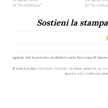
In "In evidenza"
In "In evide
Sostieni la stampa
agnone
atti in procura
carabinieri
carlo fucci
casa di riposo
Navigazione
EMERGENZA COVID19, CALVISI: «FORZE ARMATE AL LAV
MAPPA DEI CONTAGI ASRE
post