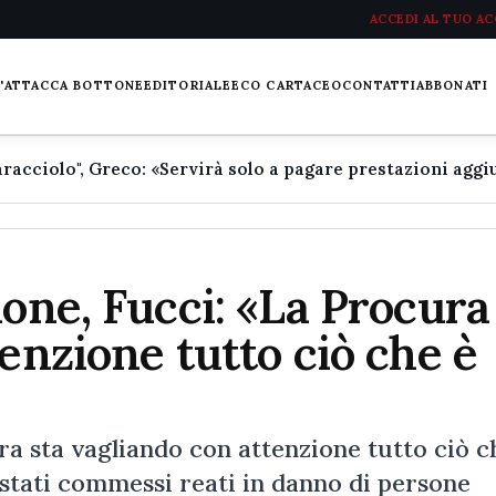
ACCEDI AL TUO A
L'ATTACCA BOTTONE
EDITORIALE
ECO CARTACEO
CONTATTI
ABBONATI
none, Fucci: «La Procura
enzione tutto ciò che è
a sta vagliando con attenzione tutto ciò c
o stati commessi reati in danno di persone