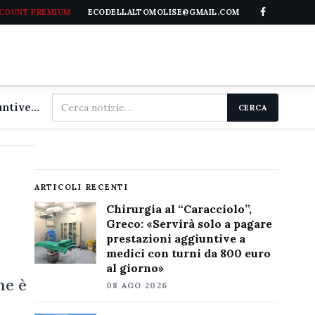
CCOUNT PREMIUM
ECODELLALTOMOLISE@GMAIL.COM
Cerca
Chirurgia al "Caracciolo", Greco: «Servirà solo a pagare prestazioni aggiuntive a medici con turni da 800 euro al giorno»
CERCA
nel
sito
ARTICOLI RECENTI
Chirurgia al “Caracciolo”,
Greco: «Servirà solo a pagare
prestazioni aggiuntive a
medici con turni da 800 euro
al giorno»
he è
08 AGO 2026