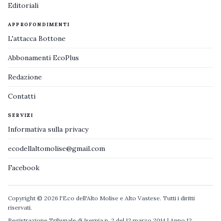
Editoriali
APPROFONDIMENTI
L'attacca Bottone
Abbonamenti EcoPlus
Redazione
Contatti
SERVIZI
Informativa sulla privacy
ecodellaltomolise@gmail.com
Facebook
Copyright © 2026 l'Eco dell'Alto Molise e Alto Vastese. Tutti i diritti
riservati.
Registrazione Tribunale di Isernia n. 2 del 12 marzo 2014 | Anno 12