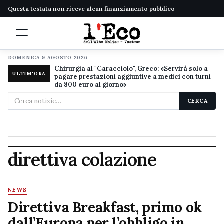
Questa testata non riceve alcun finanziamento pubblico
DOMENICA 9 AGOSTO 2026
Chirurgia al "Caracciolo", Greco: «Servirà solo a
ULTIM'ORA
pagare prestazioni aggiuntive a medici con turni
da 800 euro al giorno»
Cerca
CERCA
nel
sito
direttiva colazione
NEWS
Direttiva Breakfast, primo ok
dall’Europa per l’obbligo in