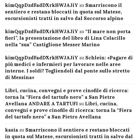
kimQqpDzdFadDXrkHWJAJiY
su
Smarriscono il
sentiero e restano bloccati in quota sul Matese,
escursionisti tratti in salvo dal Soccorso alpino
kimQqpDzdFadDXrkHWJAJiY
su
“Il mare non porta
fiori”, la presentazione del libro di Lina Colacillo
nella “sua” Castiglione Messer Marino
kimQqpDzdFadDXrkHWJAJiY
su
Schlein: «Pagare di
più medici e infermieri per lavorare nelle aree
interne. I soldi? Togliendoli dal ponte sullo stretto
di Messina»
Libri, cucina, convegni e prove cinofile di ricerca:
torna la “Fiera del tartufo nero” a San Pietro
Avellana ANDARE A TARTUFI
su
Libri, cucina,
convegni e prove cinofile di ricerca: torna la “Fiera
del tartufo nero” a San Pietro Avellana
kasia
su
Smarriscono il sentiero e restano bloccati
in quota sul Matese, escursionisti tratti in salvo dal