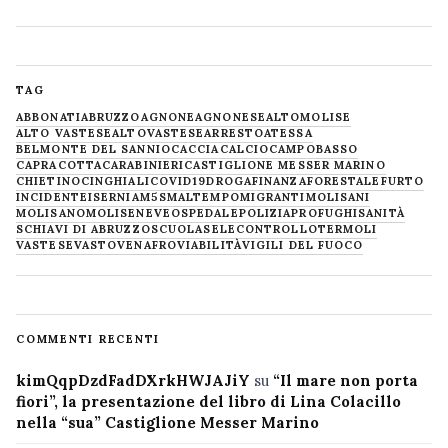
TAG
ABBONATI
ABRUZZO
AGNONE
AGNONESE
ALTOMOLISE
ALTO VASTESE
ALTOVASTESE
ARRESTO
ATESSA
BELMONTE DEL SANNIO
CACCIA
CALCIO
CAMPOBASSO
CAPRACOTTA
CARABINIERI
CASTIGLIONE MESSER MARINO
CHIETINO
CINGHIALI
COVID19
DROGA
FINANZA
FORESTALE
FURTO
INCIDENTE
ISERNIA
M5S
MALTEMPO
MIGRANTI
MOLISANI
MOLISANO
MOLISE
NEVE
OSPEDALE
POLIZIA
PROFUGHI
SANITÀ
SCHIAVI DI ABRUZZO
SCUOLA
SELECONTROLLO
TERMOLI
VASTESE
VASTO
VENAFRO
VIABILITÀ
VIGILI DEL FUOCO
COMMENTI RECENTI
kimQqpDzdFadDXrkHWJAJiY
su
“Il mare non porta
fiori”, la presentazione del libro di Lina Colacillo
nella “sua” Castiglione Messer Marino