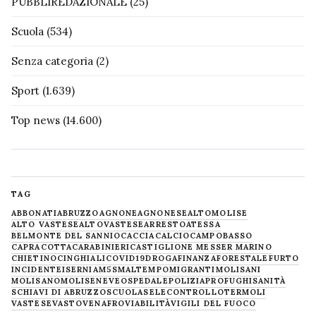
PUBBLIREDAZIONALE
(25)
Scuola
(534)
Senza categoria
(2)
Sport
(1.639)
Top news
(14.600)
TAG
ABBONATI
ABRUZZO
AGNONE
AGNONESE
ALTOMOLISE
ALTO VASTESE
ALTOVASTESE
ARRESTO
ATESSA
BELMONTE DEL SANNIO
CACCIA
CALCIO
CAMPOBASSO
CAPRACOTTA
CARABINIERI
CASTIGLIONE MESSER MARINO
CHIETINO
CINGHIALI
COVID19
DROGA
FINANZA
FORESTALE
FURTO
INCIDENTE
ISERNIA
M5S
MALTEMPO
MIGRANTI
MOLISANI
MOLISANO
MOLISE
NEVE
OSPEDALE
POLIZIA
PROFUGHI
SANITÀ
SCHIAVI DI ABRUZZO
SCUOLA
SELECONTROLLO
TERMOLI
VASTESE
VASTO
VENAFRO
VIABILITÀ
VIGILI DEL FUOCO