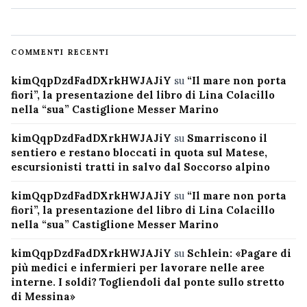
COMMENTI RECENTI
kimQqpDzdFadDXrkHWJAJiY
su
“Il mare non porta
fiori”, la presentazione del libro di Lina Colacillo
nella “sua” Castiglione Messer Marino
kimQqpDzdFadDXrkHWJAJiY
su
Smarriscono il
sentiero e restano bloccati in quota sul Matese,
escursionisti tratti in salvo dal Soccorso alpino
kimQqpDzdFadDXrkHWJAJiY
su
“Il mare non porta
fiori”, la presentazione del libro di Lina Colacillo
nella “sua” Castiglione Messer Marino
kimQqpDzdFadDXrkHWJAJiY
su
Schlein: «Pagare di
più medici e infermieri per lavorare nelle aree
interne. I soldi? Togliendoli dal ponte sullo stretto
di Messina»