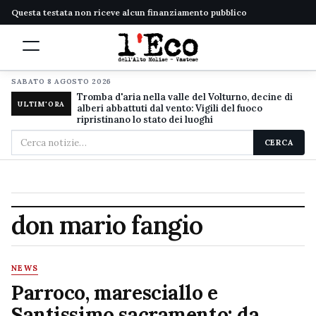
Questa testata non riceve alcun finanziamento pubblico
SABATO 8 AGOSTO 2026
Tromba d'aria nella valle del Volturno, decine di
ULTIM'ORA
alberi abbattuti dal vento: Vigili del fuoco
ripristinano lo stato dei luoghi
Cerca
CERCA
nel
sito
don mario fangio
NEWS
Parroco, maresciallo e
Santissimo sacramento: da