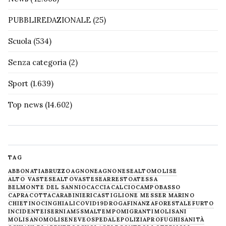
PUBBLIREDAZIONALE
(25)
Scuola
(534)
Senza categoria
(2)
Sport
(1.639)
Top news
(14.602)
TAG
ABBONATI
ABRUZZO
AGNONE
AGNONESE
ALTOMOLISE
ALTO VASTESE
ALTOVASTESE
ARRESTO
ATESSA
BELMONTE DEL SANNIO
CACCIA
CALCIO
CAMPOBASSO
CAPRACOTTA
CARABINIERI
CASTIGLIONE MESSER MARINO
CHIETINO
CINGHIALI
COVID19
DROGA
FINANZA
FORESTALE
FURTO
INCIDENTE
ISERNIA
M5S
MALTEMPO
MIGRANTI
MOLISANI
MOLISANO
MOLISE
NEVE
OSPEDALE
POLIZIA
PROFUGHI
SANITÀ