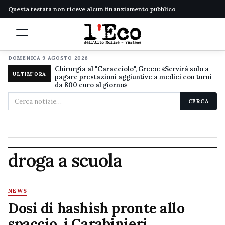
Questa testata non riceve alcun finanziamento pubblico
DOMENICA 9 AGOSTO 2026
Chirurgia al "Caracciolo", Greco: «Servirà solo a
ULTIM'ORA
pagare prestazioni aggiuntive a medici con turni
da 800 euro al giorno»
Cerca
CERCA
nel
sito
droga a scuola
NEWS
Dosi di hashish pronte allo
spaccio, i Carabinieri