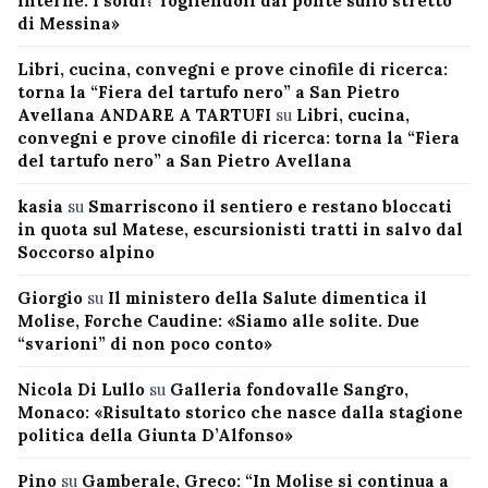
interne. I soldi? Togliendoli dal ponte sullo stretto
di Messina»
Libri, cucina, convegni e prove cinofile di ricerca:
torna la “Fiera del tartufo nero” a San Pietro
Avellana ANDARE A TARTUFI
su
Libri, cucina,
convegni e prove cinofile di ricerca: torna la “Fiera
del tartufo nero” a San Pietro Avellana
kasia
su
Smarriscono il sentiero e restano bloccati
in quota sul Matese, escursionisti tratti in salvo dal
Soccorso alpino
Giorgio
su
Il ministero della Salute dimentica il
Molise, Forche Caudine: «Siamo alle solite. Due
“svarioni” di non poco conto»
Nicola Di Lullo
su
Galleria fondovalle Sangro,
Monaco: «Risultato storico che nasce dalla stagione
politica della Giunta D’Alfonso»
Pino
su
Gamberale, Greco: “In Molise si continua a