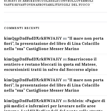
SCHIAVI DI ABRUZZO
SCUOLA
SELECONTROLLO
TERMOLI
VASTESE
VASTO
VENAFRO
VIABILITÀ
VIGILI DEL FUOCO
COMMENTI RECENTI
kimQqpDzdFadDXrkHWJAJiY
su
“Il mare non porta
fiori”, la presentazione del libro di Lina Colacillo
nella “sua” Castiglione Messer Marino
kimQqpDzdFadDXrkHWJAJiY
su
Smarriscono il
sentiero e restano bloccati in quota sul Matese,
escursionisti tratti in salvo dal Soccorso alpino
kimQqpDzdFadDXrkHWJAJiY
su
“Il mare non porta
fiori”, la presentazione del libro di Lina Colacillo
nella “sua” Castiglione Messer Marino
kimQqpDzdFadDXrkHWJAJiY
su
Schlein: «Pagare di
più medici e infermieri per lavorare nelle aree