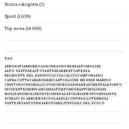
Senza categoria
(2)
Sport
(1.639)
Top news
(14.600)
TAG
ABBONATI
ABRUZZO
AGNONE
AGNONESE
ALTOMOLISE
ALTO VASTESE
ALTOVASTESE
ARRESTO
ATESSA
BELMONTE DEL SANNIO
CACCIA
CALCIO
CAMPOBASSO
CAPRACOTTA
CARABINIERI
CASTIGLIONE MESSER MARINO
CHIETINO
CINGHIALI
COVID19
DROGA
FINANZA
FORESTALE
FURTO
INCIDENTE
ISERNIA
M5S
MALTEMPO
MIGRANTI
MOLISANI
MOLISANO
MOLISE
NEVE
OSPEDALE
POLIZIA
PROFUGHI
SANITÀ
SCHIAVI DI ABRUZZO
SCUOLA
SELECONTROLLO
TERMOLI
VASTESE
VASTO
VENAFRO
VIABILITÀ
VIGILI DEL FUOCO