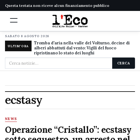
Questa testata non riceve alcun finanziamento pubblico
SABATO 8 AGOSTO 2026
Tromba d'aria nella valle del Volturno, decine di
ULTIM'ORA
alberi abbattuti dal vento: Vigili del fuoco
ripristinano lo stato dei luoghi
Cerca
CERCA
nel
sito
ecstasy
NEWS
Operazione “Cristallo”: ecstasy
sotto sequestro, un arresto nel