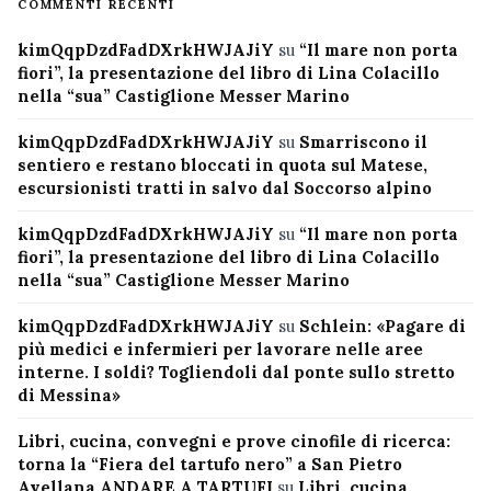
COMMENTI RECENTI
kimQqpDzdFadDXrkHWJAJiY
su
“Il mare non porta
fiori”, la presentazione del libro di Lina Colacillo
nella “sua” Castiglione Messer Marino
kimQqpDzdFadDXrkHWJAJiY
su
Smarriscono il
sentiero e restano bloccati in quota sul Matese,
escursionisti tratti in salvo dal Soccorso alpino
kimQqpDzdFadDXrkHWJAJiY
su
“Il mare non porta
fiori”, la presentazione del libro di Lina Colacillo
nella “sua” Castiglione Messer Marino
kimQqpDzdFadDXrkHWJAJiY
su
Schlein: «Pagare di
più medici e infermieri per lavorare nelle aree
interne. I soldi? Togliendoli dal ponte sullo stretto
di Messina»
Libri, cucina, convegni e prove cinofile di ricerca:
torna la “Fiera del tartufo nero” a San Pietro
Avellana ANDARE A TARTUFI
su
Libri, cucina,