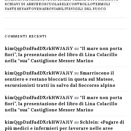
SCHIAVI DI ABRUZZO
SCUOLA
SELECONTROLLO
TERMOLI
VASTESE
VASTO
VENAFRO
VIABILITÀ
VIGILI DEL FUOCO
COMMENTI RECENTI
kimQqpDzdFadDXrkHWJAJiY
su
“Il mare non porta
fiori”, la presentazione del libro di Lina Colacillo
nella “sua” Castiglione Messer Marino
kimQqpDzdFadDXrkHWJAJiY
su
Smarriscono il
sentiero e restano bloccati in quota sul Matese,
escursionisti tratti in salvo dal Soccorso alpino
kimQqpDzdFadDXrkHWJAJiY
su
“Il mare non porta
fiori”, la presentazione del libro di Lina Colacillo
nella “sua” Castiglione Messer Marino
kimQqpDzdFadDXrkHWJAJiY
su
Schlein: «Pagare di
più medici e infermieri per lavorare nelle aree