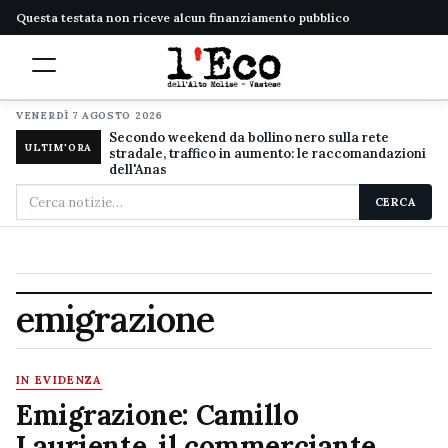
Questa testata non riceve alcun finanziamento pubblico
VENERDÌ 7 AGOSTO 2026
Secondo weekend da bollino nero sulla rete
ULTIM'ORA
stradale, traffico in aumento: le raccomandazioni
dell'Anas
Cerca
CERCA
nel
sito
emigrazione
IN EVIDENZA
Emigrazione: Camillo
Lauriente, il commerciante