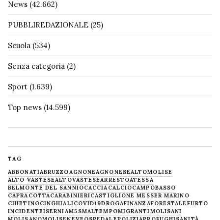
News
(42.662)
PUBBLIREDAZIONALE
(25)
Scuola
(534)
Senza categoria
(2)
Sport
(1.639)
Top news
(14.599)
TAG
ABBONATI
ABRUZZO
AGNONE
AGNONESE
ALTOMOLISE
ALTO VASTESE
ALTOVASTESE
ARRESTO
ATESSA
BELMONTE DEL SANNIO
CACCIA
CALCIO
CAMPOBASSO
CAPRACOTTA
CARABINIERI
CASTIGLIONE MESSER MARINO
CHIETINO
CINGHIALI
COVID19
DROGA
FINANZA
FORESTALE
FURTO
INCIDENTE
ISERNIA
M5S
MALTEMPO
MIGRANTI
MOLISANI
MOLISANO
MOLISE
NEVE
OSPEDALE
POLIZIA
PROFUGHI
SANITÀ