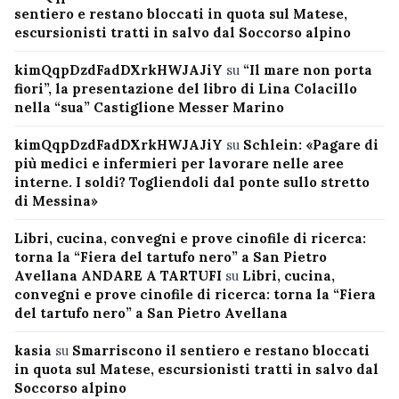
sentiero e restano bloccati in quota sul Matese,
escursionisti tratti in salvo dal Soccorso alpino
kimQqpDzdFadDXrkHWJAJiY
su
“Il mare non porta
fiori”, la presentazione del libro di Lina Colacillo
nella “sua” Castiglione Messer Marino
kimQqpDzdFadDXrkHWJAJiY
su
Schlein: «Pagare di
più medici e infermieri per lavorare nelle aree
interne. I soldi? Togliendoli dal ponte sullo stretto
di Messina»
Libri, cucina, convegni e prove cinofile di ricerca:
torna la “Fiera del tartufo nero” a San Pietro
Avellana ANDARE A TARTUFI
su
Libri, cucina,
convegni e prove cinofile di ricerca: torna la “Fiera
del tartufo nero” a San Pietro Avellana
kasia
su
Smarriscono il sentiero e restano bloccati
in quota sul Matese, escursionisti tratti in salvo dal
Soccorso alpino