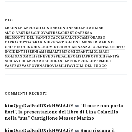
TAG
ABBONATI
ABRUZZO
AGNONE
AGNONESE
ALTOMOLISE
ALTO VASTESE
ALTOVASTESE
ARRESTO
ATESSA
BELMONTE DEL SANNIO
CACCIA
CALCIO
CAMPOBASSO
CAPRACOTTA
CARABINIERI
CASTIGLIONE MESSER MARINO
CHIETINO
CINGHIALI
COVID19
DROGA
FINANZA
FORESTALE
FURTO
INCIDENTE
ISERNIA
M5S
MALTEMPO
MIGRANTI
MOLISANI
MOLISANO
MOLISE
NEVE
OSPEDALE
POLIZIA
PROFUGHI
SANITÀ
SCHIAVI DI ABRUZZO
SCUOLA
SELECONTROLLO
TERMOLI
VASTESE
VASTO
VENAFRO
VIABILITÀ
VIGILI DEL FUOCO
COMMENTI RECENTI
kimQqpDzdFadDXrkHWJAJiY
su
“Il mare non porta
fiori”, la presentazione del libro di Lina Colacillo
nella “sua” Castiglione Messer Marino
kimQqpDzdFadDXrkHWJAJiY
su
Smarriscono il