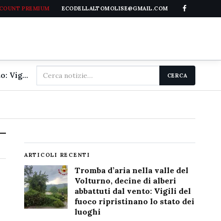
CCOUNT PREMIUM
ECODELLALTOMOLISE@GMAIL.COM
Cerca
Tromba d'aria nella valle del Volturno, decine di alberi abbattuti dal vento: Vigili del fuoco ripristinano lo stato dei luoghi
CERCA
nel
sito
ARTICOLI RECENTI
Tromba d’aria nella valle del
Volturno, decine di alberi
abbattuti dal vento: Vigili del
fuoco ripristinano lo stato dei
luoghi