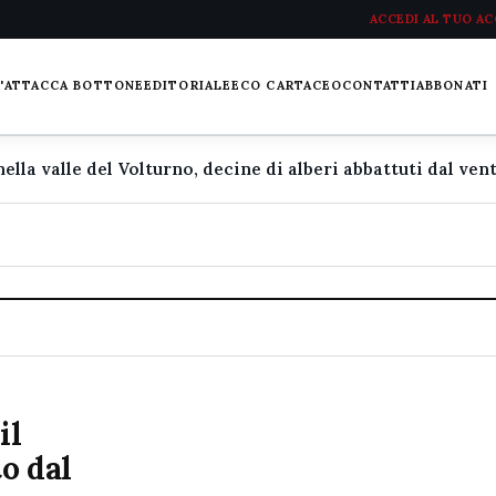
ACCEDI AL TUO A
L'ATTACCA BOTTONE
EDITORIALE
ECO CARTACEO
CONTATTI
ABBONATI
il
to dal