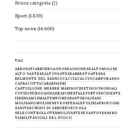
Senza categoria
(2)
Sport
(1.639)
Top news
(14.600)
TAG
ABBONATI
ABRUZZO
AGNONE
AGNONESE
ALTOMOLISE
ALTO VASTESE
ALTOVASTESE
ARRESTO
ATESSA
BELMONTE DEL SANNIO
CACCIA
CALCIO
CAMPOBASSO
CAPRACOTTA
CARABINIERI
CASTIGLIONE MESSER MARINO
CHIETINO
CINGHIALI
COVID19
DROGA
FINANZA
FORESTALE
FURTO
INCIDENTE
ISERNIA
M5S
MALTEMPO
MIGRANTI
MOLISANI
MOLISANO
MOLISE
NEVE
OSPEDALE
POLIZIA
PROFUGHI
SANITÀ
SCHIAVI DI ABRUZZO
SCUOLA
SELECONTROLLO
TERMOLI
VASTESE
VASTO
VENAFRO
VIABILITÀ
VIGILI DEL FUOCO