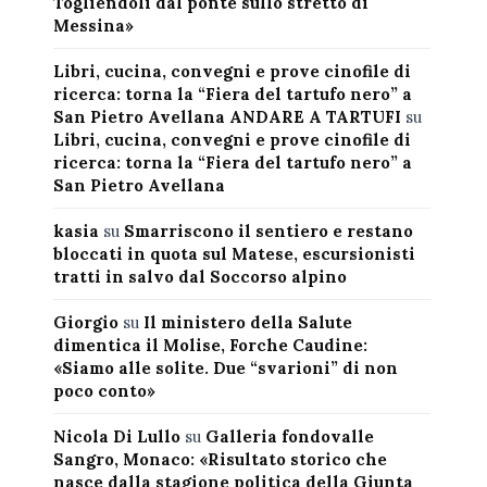
Togliendoli dal ponte sullo stretto di
Messina»
Libri, cucina, convegni e prove cinofile di
ricerca: torna la “Fiera del tartufo nero” a
San Pietro Avellana ANDARE A TARTUFI
su
Libri, cucina, convegni e prove cinofile di
ricerca: torna la “Fiera del tartufo nero” a
San Pietro Avellana
kasia
su
Smarriscono il sentiero e restano
bloccati in quota sul Matese, escursionisti
tratti in salvo dal Soccorso alpino
Giorgio
su
Il ministero della Salute
dimentica il Molise, Forche Caudine:
«Siamo alle solite. Due “svarioni” di non
poco conto»
Nicola Di Lullo
su
Galleria fondovalle
Sangro, Monaco: «Risultato storico che
nasce dalla stagione politica della Giunta