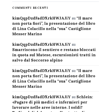
COMMENTI RECENTI
kimQqpDzdFadDXrkHWJAJiY
su
“Il mare
non porta fiori”, la presentazione del libro
di Lina Colacillo nella “sua” Castiglione
Messer Marino
kimQqpDzdFadDXrkHWJAJiY
su
Smarriscono il sentiero e restano bloccati
in quota sul Matese, escursionisti tratti in
salvo dal Soccorso alpino
kimQqpDzdFadDXrkHWJAJiY
su
“Il mare
non porta fiori”, la presentazione del libro
di Lina Colacillo nella “sua” Castiglione
Messer Marino
kimQqpDzdFadDXrkHWJAJiY
su
Schlein:
«Pagare di più medici e infermieri per
lavorare nelle aree interne. I soldi?