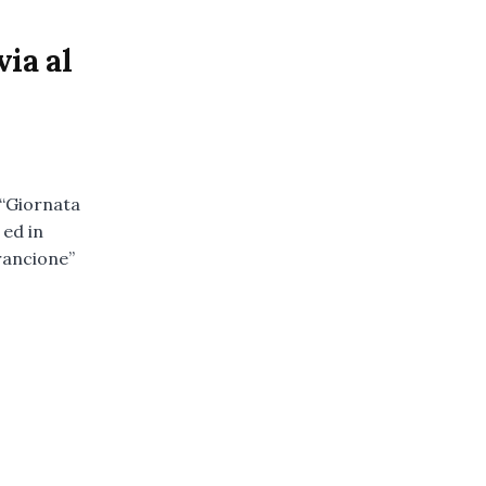
via al
 “Giornata
ed in
rancione”