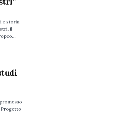
tri”
 e storia.
i’, il
uropeo…
studi
ro promosso
l Progetto