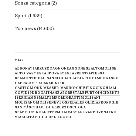
Senza categoria
(2)
Sport
(1.639)
Top news
(14.600)
TAG
ABBONATI
ABRUZZO
AGNONE
AGNONESE
ALTOMOLISE
ALTO VASTESE
ALTOVASTESE
ARRESTO
ATESSA
BELMONTE DEL SANNIO
CACCIA
CALCIO
CAMPOBASSO
CAPRACOTTA
CARABINIERI
CASTIGLIONE MESSER MARINO
CHIETINO
CINGHIALI
COVID19
DROGA
FINANZA
FORESTALE
FURTO
INCIDENTE
ISERNIA
M5S
MALTEMPO
MIGRANTI
MOLISANI
MOLISANO
MOLISE
NEVE
OSPEDALE
POLIZIA
PROFUGHI
SANITÀ
SCHIAVI DI ABRUZZO
SCUOLA
SELECONTROLLO
TERMOLI
VASTESE
VASTO
VENAFRO
VIABILITÀ
VIGILI DEL FUOCO