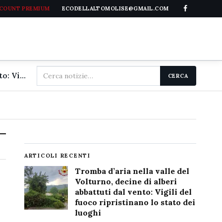
CCOUNT PREMIUM
ECODELLALTOMOLISE@GMAIL.COM
Cerca
Tromba d'aria nella valle del Volturno, decine di alberi abbattuti dal vento: Vigili del fuoco ripristinano lo stato dei luoghi
CERCA
nel
sito
ARTICOLI RECENTI
Tromba d’aria nella valle del
Volturno, decine di alberi
abbattuti dal vento: Vigili del
fuoco ripristinano lo stato dei
luoghi