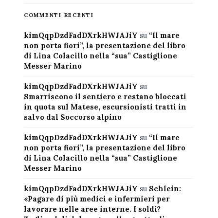
COMMENTI RECENTI
kimQqpDzdFadDXrkHWJAJiY
su
“Il mare
non porta fiori”, la presentazione del libro
di Lina Colacillo nella “sua” Castiglione
Messer Marino
kimQqpDzdFadDXrkHWJAJiY
su
Smarriscono il sentiero e restano bloccati
in quota sul Matese, escursionisti tratti in
salvo dal Soccorso alpino
kimQqpDzdFadDXrkHWJAJiY
su
“Il mare
non porta fiori”, la presentazione del libro
di Lina Colacillo nella “sua” Castiglione
Messer Marino
kimQqpDzdFadDXrkHWJAJiY
su
Schlein:
«Pagare di più medici e infermieri per
lavorare nelle aree interne. I soldi?