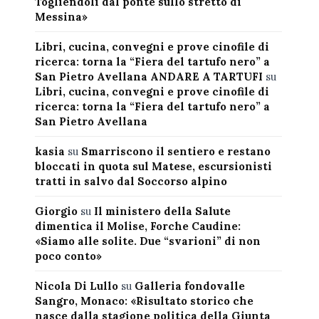
Togliendoli dal ponte sullo stretto di
Messina»
Libri, cucina, convegni e prove cinofile di
ricerca: torna la “Fiera del tartufo nero” a
San Pietro Avellana ANDARE A TARTUFI
su
Libri, cucina, convegni e prove cinofile di
ricerca: torna la “Fiera del tartufo nero” a
San Pietro Avellana
kasia
su
Smarriscono il sentiero e restano
bloccati in quota sul Matese, escursionisti
tratti in salvo dal Soccorso alpino
Giorgio
su
Il ministero della Salute
dimentica il Molise, Forche Caudine:
«Siamo alle solite. Due “svarioni” di non
poco conto»
Nicola Di Lullo
su
Galleria fondovalle
Sangro, Monaco: «Risultato storico che
nasce dalla stagione politica della Giunta