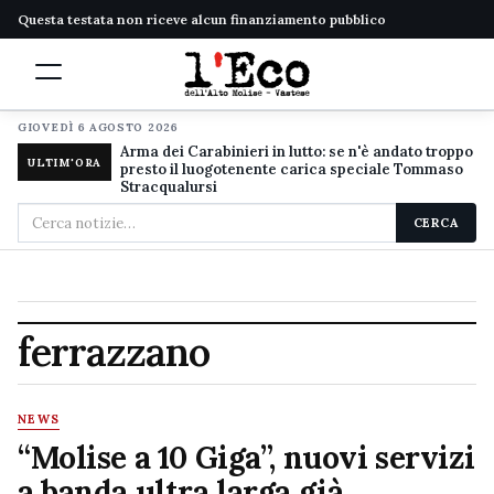
Questa testata non riceve alcun finanziamento pubblico
GIOVEDÌ 6 AGOSTO 2026
Arma dei Carabinieri in lutto: se n'è andato troppo
ULTIM'ORA
presto il luogotenente carica speciale Tommaso
Stracqualursi
Cerca
CERCA
nel
sito
ferrazzano
NEWS
“Molise a 10 Giga”, nuovi servizi
a banda ultra larga già