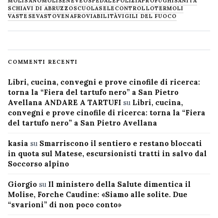
MOLISANO
MOLISE
NEVE
OSPEDALE
POLIZIA
PROFUGHI
SANITÀ
SCHIAVI DI ABRUZZO
SCUOLA
SELECONTROLLO
TERMOLI
VASTESE
VASTO
VENAFRO
VIABILITÀ
VIGILI DEL FUOCO
COMMENTI RECENTI
Libri, cucina, convegni e prove cinofile di ricerca:
torna la “Fiera del tartufo nero” a San Pietro
Avellana ANDARE A TARTUFI
su
Libri, cucina,
convegni e prove cinofile di ricerca: torna la “Fiera
del tartufo nero” a San Pietro Avellana
kasia
su
Smarriscono il sentiero e restano bloccati
in quota sul Matese, escursionisti tratti in salvo dal
Soccorso alpino
Giorgio
su
Il ministero della Salute dimentica il
Molise, Forche Caudine: «Siamo alle solite. Due
“svarioni” di non poco conto»