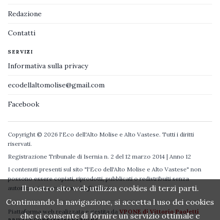
Redazione
Contatti
SERVIZI
Informativa sulla privacy
ecodellaltomolise@gmail.com
Facebook
Copyright © 2026 l'Eco dell'Alto Molise e Alto Vastese. Tutti i diritti
riservati.
Registrazione Tribunale di Isernia n. 2 del 12 marzo 2014 | Anno 12
I contenuti presenti sul sito "l'Eco dell'Alto Molise e Alto Vastese" non
possono essere copiati, riprodotti, pubblicati o redistribuiti senza
Il nostro sito web utilizza cookies di terzi parti.
autorizzazione espressa degli autori.
Continuando la navigazione, si accetta l uso dei cookies
Piattaforma web realizzata e gestita da
VPONE di Vittorio Paoletti
che ci consente di fornire un servizio ottimale e