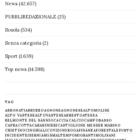
News
(42.657)
PUBBLIREDAZIONALE
(25)
Scuola
(534)
Senza categoria
(2)
Sport
(1.639)
Top news
(14.598)
TAG
ABBONATI
ABRUZZO
AGNONE
AGNONESE
ALTOMOLISE
ALTO VASTESE
ALTOVASTESE
ARRESTO
ATESSA
BELMONTE DEL SANNIO
CACCIA
CALCIO
CAMPOBASSO
CAPRACOTTA
CARABINIERI
CASTIGLIONE MESSER MARINO
CHIETINO
CINGHIALI
COVID19
DROGA
FINANZA
FORESTALE
FURTO
INCIDENTE
ISERNIA
M5S
MALTEMPO
MIGRANTI
MOLISANI