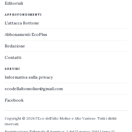
Editoriali
APPROFONDIMENTI
L'attacca Bottone
Abbonamenti EcoPlus
Redazione
Contatti
SERVIZI
Informativa sulla privacy
ecodellaltomolise@gmail.com
Facebook
Copyright © 2026 l'Eco dell'Alto Molise e Alto Vastese. Tutti i diritti
riservati.
Registrazione Tribunale di Isernia n. 2 del 12 marzo 2014 | Anno 12