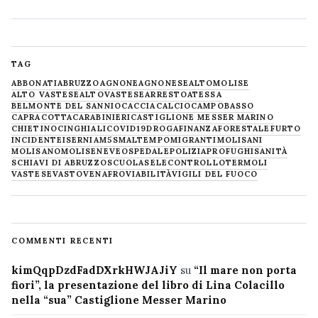
TAG
ABBONATI
ABRUZZO
AGNONE
AGNONESE
ALTOMOLISE
ALTO VASTESE
ALTOVASTESE
ARRESTO
ATESSA
BELMONTE DEL SANNIO
CACCIA
CALCIO
CAMPOBASSO
CAPRACOTTA
CARABINIERI
CASTIGLIONE MESSER MARINO
CHIETINO
CINGHIALI
COVID19
DROGA
FINANZA
FORESTALE
FURTO
INCIDENTE
ISERNIA
M5S
MALTEMPO
MIGRANTI
MOLISANI
MOLISANO
MOLISE
NEVE
OSPEDALE
POLIZIA
PROFUGHI
SANITÀ
SCHIAVI DI ABRUZZO
SCUOLA
SELECONTROLLO
TERMOLI
VASTESE
VASTO
VENAFRO
VIABILITÀ
VIGILI DEL FUOCO
COMMENTI RECENTI
kimQqpDzdFadDXrkHWJAJiY
su
“Il mare non porta
fiori”, la presentazione del libro di Lina Colacillo
nella “sua” Castiglione Messer Marino