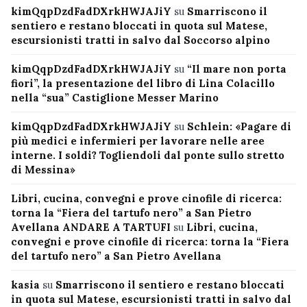
kimQqpDzdFadDXrkHWJAJiY
su
Smarriscono il
sentiero e restano bloccati in quota sul Matese,
escursionisti tratti in salvo dal Soccorso alpino
kimQqpDzdFadDXrkHWJAJiY
su
“Il mare non porta
fiori”, la presentazione del libro di Lina Colacillo
nella “sua” Castiglione Messer Marino
kimQqpDzdFadDXrkHWJAJiY
su
Schlein: «Pagare di
più medici e infermieri per lavorare nelle aree
interne. I soldi? Togliendoli dal ponte sullo stretto
di Messina»
Libri, cucina, convegni e prove cinofile di ricerca:
torna la “Fiera del tartufo nero” a San Pietro
Avellana ANDARE A TARTUFI
su
Libri, cucina,
convegni e prove cinofile di ricerca: torna la “Fiera
del tartufo nero” a San Pietro Avellana
kasia
su
Smarriscono il sentiero e restano bloccati
in quota sul Matese, escursionisti tratti in salvo dal