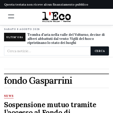
Questa testata non riceve alcun finanziamento pubblico
SABATO 8 AGOSTO 2026
Tromba d'aria nella valle del Volturno, decine di
ULTIM'ORA
alberi abbattuti dal vento: Vigili del fuoco
ripristinano lo stato dei luoghi
Cerca
CERCA
nel
sito
fondo Gasparrini
NEWS
Sospensione mutuo tramite
l’accesso al Fondo di