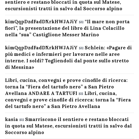
sentiero e restano bloccati in quota sul Matese,
escursionisti tratti in salvo dal Soccorso alpino
kimQqpDzdFadDXrkHWJAJiY
su
“Il mare non porta
fiori”, la presentazione del libro di Lina Colacillo
nella “sua” Castiglione Messer Marino
kimQqpDzdFadDXrkHWJAJiY
su
Schlein: «Pagare di
più medici e infermieri per lavorare nelle aree
interne. I soldi? Togliendoli dal ponte sullo stretto
di Messina»
Libri, cucina, convegni e prove cinofile di ricerca:
torna la “Fiera del tartufo nero” a San Pietro
Avellana ANDARE A TARTUFI
su
Libri, cucina,
convegni e prove cinofile di ricerca: torna la “Fiera
del tartufo nero” a San Pietro Avellana
kasia
su
Smarriscono il sentiero e restano bloccati
in quota sul Matese, escursionisti tratti in salvo dal
Soccorso alpino