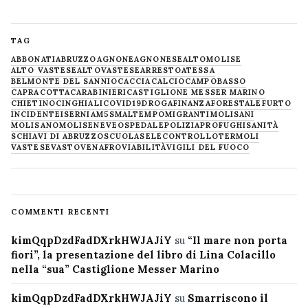
TAG
ABBONATI
ABRUZZO
AGNONE
AGNONESE
ALTOMOLISE
ALTO VASTESE
ALTOVASTESE
ARRESTO
ATESSA
BELMONTE DEL SANNIO
CACCIA
CALCIO
CAMPOBASSO
CAPRACOTTA
CARABINIERI
CASTIGLIONE MESSER MARINO
CHIETINO
CINGHIALI
COVID19
DROGA
FINANZA
FORESTALE
FURTO
INCIDENTE
ISERNIA
M5S
MALTEMPO
MIGRANTI
MOLISANI
MOLISANO
MOLISE
NEVE
OSPEDALE
POLIZIA
PROFUGHI
SANITÀ
SCHIAVI DI ABRUZZO
SCUOLA
SELECONTROLLO
TERMOLI
VASTESE
VASTO
VENAFRO
VIABILITÀ
VIGILI DEL FUOCO
COMMENTI RECENTI
kimQqpDzdFadDXrkHWJAJiY
su
“Il mare non porta
fiori”, la presentazione del libro di Lina Colacillo
nella “sua” Castiglione Messer Marino
kimQqpDzdFadDXrkHWJAJiY
su
Smarriscono il