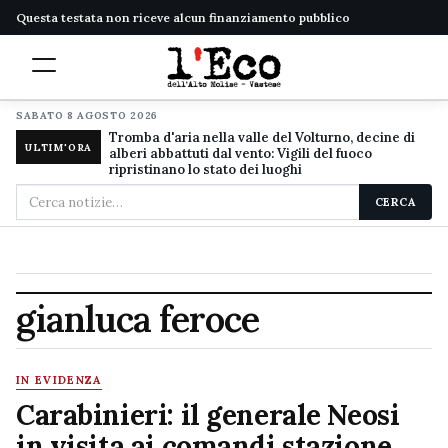
Questa testata non riceve alcun finanziamento pubblico
SABATO 8 AGOSTO 2026
Tromba d'aria nella valle del Volturno, decine di
ULTIM'ORA
alberi abbattuti dal vento: Vigili del fuoco
ripristinano lo stato dei luoghi
Cerca
CERCA
nel
sito
gianluca feroce
IN EVIDENZA
Carabinieri: il generale Neosi
in visita ai comandi stazione