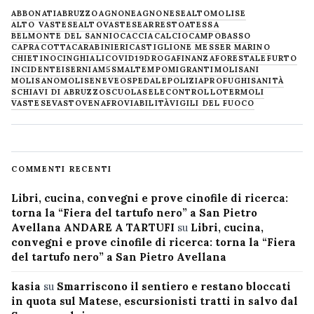
ABBONATI
ABRUZZO
AGNONE
AGNONESE
ALTOMOLISE
ALTO VASTESE
ALTOVASTESE
ARRESTO
ATESSA
BELMONTE DEL SANNIO
CACCIA
CALCIO
CAMPOBASSO
CAPRACOTTA
CARABINIERI
CASTIGLIONE MESSER MARINO
CHIETINO
CINGHIALI
COVID19
DROGA
FINANZA
FORESTALE
FURTO
INCIDENTE
ISERNIA
M5S
MALTEMPO
MIGRANTI
MOLISANI
MOLISANO
MOLISE
NEVE
OSPEDALE
POLIZIA
PROFUGHI
SANITÀ
SCHIAVI DI ABRUZZO
SCUOLA
SELECONTROLLO
TERMOLI
VASTESE
VASTO
VENAFRO
VIABILITÀ
VIGILI DEL FUOCO
COMMENTI RECENTI
Libri, cucina, convegni e prove cinofile di ricerca:
torna la “Fiera del tartufo nero” a San Pietro
Avellana ANDARE A TARTUFI
su
Libri, cucina,
convegni e prove cinofile di ricerca: torna la “Fiera
del tartufo nero” a San Pietro Avellana
kasia
su
Smarriscono il sentiero e restano bloccati
in quota sul Matese, escursionisti tratti in salvo dal