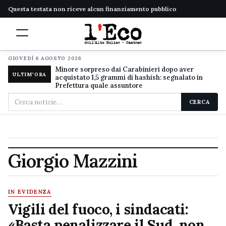
Questa testata non riceve alcun finanziamento pubblico
GIOVEDÌ 6 AGOSTO 2026
Minore sorpreso dai Carabinieri dopo aver
ULTIM'ORA
acquistato 1,5 grammi di hashish: segnalato in
Prefettura quale assuntore
Cerca
CERCA
nel
sito
Giorgio Mazzini
IN EVIDENZA
Vigili del fuoco, i sindacati:
«Basta penalizzare il Sud, non