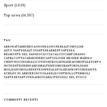
Sport
(1.639)
Top news
(14.597)
TAG
ABBONATI
ABRUZZO
AGNONE
AGNONESE
ALTOMOLISE
ALTO VASTESE
ALTOVASTESE
ARRESTO
ATESSA
BELMONTE DEL SANNIO
CACCIA
CALCIO
CAMPOBASSO
CAPRACOTTA
CARABINIERI
CASTIGLIONE MESSER MARINO
CHIETINO
CINGHIALI
COVID19
DROGA
FINANZA
FORESTALE
FURTO
INCIDENTE
ISERNIA
M5S
MALTEMPO
MIGRANTI
MOLISANI
MOLISANO
MOLISE
NEVE
OSPEDALE
POLIZIA
PROFUGHI
SANITÀ
SCHIAVI DI ABRUZZO
SCUOLA
SELECONTROLLO
TERMOLI
VASTESE
VASTO
VENAFRO
VIABILITÀ
VIGILI DEL FUOCO
COMMENTI RECENTI