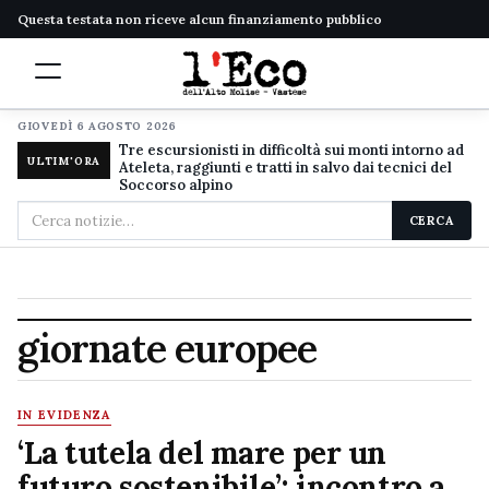
Questa testata non riceve alcun finanziamento pubblico
GIOVEDÌ 6 AGOSTO 2026
Tre escursionisti in difficoltà sui monti intorno ad
ULTIM'ORA
Ateleta, raggiunti e tratti in salvo dai tecnici del
Soccorso alpino
Cerca
CERCA
nel
sito
giornate europee
IN EVIDENZA
‘La tutela del mare per un
futuro sostenibile’: incontro a