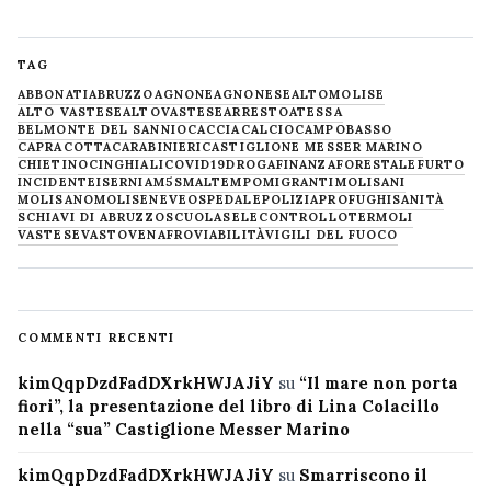
TAG
ABBONATI
ABRUZZO
AGNONE
AGNONESE
ALTOMOLISE
ALTO VASTESE
ALTOVASTESE
ARRESTO
ATESSA
BELMONTE DEL SANNIO
CACCIA
CALCIO
CAMPOBASSO
CAPRACOTTA
CARABINIERI
CASTIGLIONE MESSER MARINO
CHIETINO
CINGHIALI
COVID19
DROGA
FINANZA
FORESTALE
FURTO
INCIDENTE
ISERNIA
M5S
MALTEMPO
MIGRANTI
MOLISANI
MOLISANO
MOLISE
NEVE
OSPEDALE
POLIZIA
PROFUGHI
SANITÀ
SCHIAVI DI ABRUZZO
SCUOLA
SELECONTROLLO
TERMOLI
VASTESE
VASTO
VENAFRO
VIABILITÀ
VIGILI DEL FUOCO
COMMENTI RECENTI
kimQqpDzdFadDXrkHWJAJiY
su
“Il mare non porta
fiori”, la presentazione del libro di Lina Colacillo
nella “sua” Castiglione Messer Marino
kimQqpDzdFadDXrkHWJAJiY
su
Smarriscono il