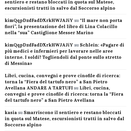
sentiero e restano bloccati in quota sul Matese,
escursionisti tratti in salvo dal Soccorso alpino
kimQqpDzdFadDXrkHWJAJiY
su
“Il mare non porta
fiori”, la presentazione del libro di Lina Colacillo
nella “sua” Castiglione Messer Marino
kimQqpDzdFadDXrkHWJAJiY
su
Schlein: «Pagare di
più medici e infermieri per lavorare nelle aree
interne. I soldi? Togliendoli dal ponte sullo stretto
di Messina»
Libri, cucina, convegni e prove cinofile di ricerca:
torna la “Fiera del tartufo nero” a San Pietro
Avellana ANDARE A TARTUFI
su
Libri, cucina,
convegni e prove cinofile di ricerca: torna la “Fiera
del tartufo nero” a San Pietro Avellana
kasia
su
Smarriscono il sentiero e restano bloccati
in quota sul Matese, escursionisti tratti in salvo dal
Soccorso alpino