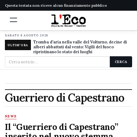
Questa testata non riceve alcun finanziamento pubblico
SABATO 8 AGOSTO 2026
Tromba d'aria nella valle del Volturno, decine di
ULTIM'ORA
alberi abbattuti dal vento: Vigili del fuoco
ripristinano lo stato dei luoghi
Cerca
CERCA
nel
sito
Guerriero di Capestrano
NEWS
Il “Guerriero di Capestrano”
inserito nel nuovo stemma