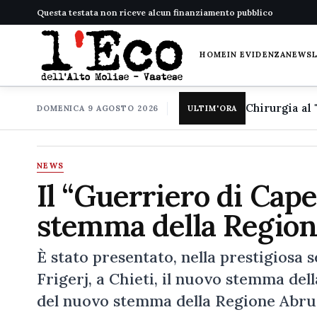
Questa testata non riceve alcun finanziamento pubblico
HOME
IN EVIDENZA
NEWS
DOMENICA 9 AGOSTO 2026
ULTIM'ORA
NEWS
Il “Guerriero di Cap
stemma della Regio
È stato presentato, nella prestigiosa 
Frigerj, a Chieti, il nuovo stemma de
del nuovo stemma della Regione Abruz