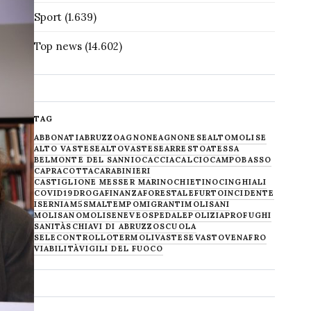
Sport
(1.639)
Top news
(14.602)
TAG
ABBONATI
ABRUZZO
AGNONE
AGNONESE
ALTOMOLISE
ALTO VASTESE
ALTOVASTESE
ARRESTO
ATESSA
BELMONTE DEL SANNIO
CACCIA
CALCIO
CAMPOBASSO
CAPRACOTTA
CARABINIERI
CASTIGLIONE MESSER MARINO
CHIETINO
CINGHIALI
COVID19
DROGA
FINANZA
FORESTALE
FURTO
INCIDENTE
ISERNIA
M5S
MALTEMPO
MIGRANTI
MOLISANI
MOLISANO
MOLISE
NEVE
OSPEDALE
POLIZIA
PROFUGHI
SANITÀ
SCHIAVI DI ABRUZZO
SCUOLA
SELECONTROLLO
TERMOLI
VASTESE
VASTO
VENAFRO
VIABILITÀ
VIGILI DEL FUOCO