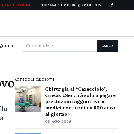
CCOUNT PREMIUM
ECODELLALTOMOLISE@GMAIL.COM
Cerca
Chirurgia al "Caracciolo", Greco: «Servirà solo a pagare prestazioni aggiuntive a medici con turni da 800 euro al giorno»
CERCA
nel
sito
ovo
ARTICOLI RECENTI
Chirurgia al “Caracciolo”,
Greco: «Servirà solo a pagare
prestazioni aggiuntive a
lla
medici con turni da 800 euro
al giorno»
ca
08 AGO 2026