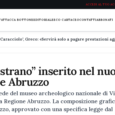
ACCEDI AL TUO A
L'ATTACCA BOTTONE
EDITORIALE
ECO CARTACEO
CONTATTI
ABBONATI
estrano” inserito nel nu
ne Abruzzo
sede del museo archeologico nazionale di Vi
lla Regione Abruzzo. La composizione grafi
zo, approvato con una specifica legge dal