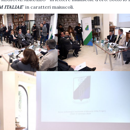
 ITALIAE
” in caratteri maiuscoli.