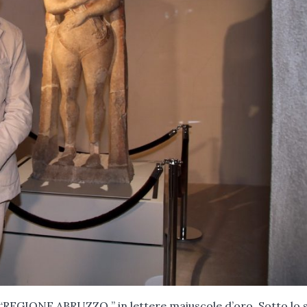
 “REGIONE ABRUZZO ” in lettere maiuscole d’oro. Sotto lo