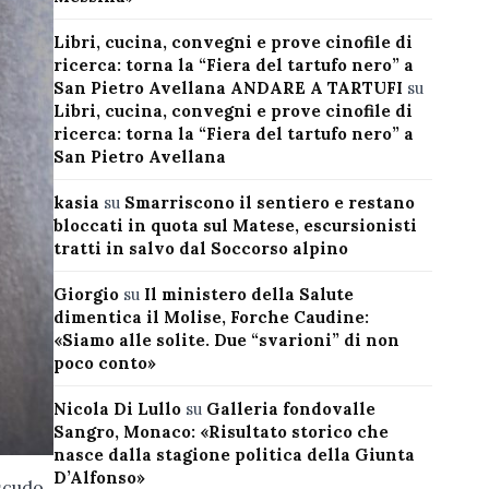
Libri, cucina, convegni e prove cinofile di
ricerca: torna la “Fiera del tartufo nero” a
San Pietro Avellana ANDARE A TARTUFI
su
Libri, cucina, convegni e prove cinofile di
ricerca: torna la “Fiera del tartufo nero” a
San Pietro Avellana
kasia
su
Smarriscono il sentiero e restano
bloccati in quota sul Matese, escursionisti
tratti in salvo dal Soccorso alpino
Giorgio
su
Il ministero della Salute
dimentica il Molise, Forche Caudine:
«Siamo alle solite. Due “svarioni” di non
poco conto»
Nicola Di Lullo
su
Galleria fondovalle
Sangro, Monaco: «Risultato storico che
nasce dalla stagione politica della Giunta
D’Alfonso»
 scudo