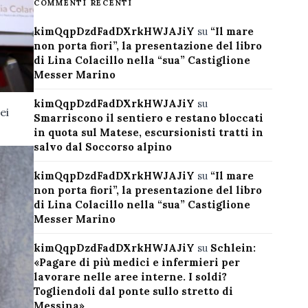
COMMENTI RECENTI
kimQqpDzdFadDXrkHWJAJiY
su
“Il mare
non porta fiori”, la presentazione del libro
di Lina Colacillo nella “sua” Castiglione
Messer Marino
kimQqpDzdFadDXrkHWJAJiY
su
ei
Smarriscono il sentiero e restano bloccati
in quota sul Matese, escursionisti tratti in
salvo dal Soccorso alpino
kimQqpDzdFadDXrkHWJAJiY
su
“Il mare
non porta fiori”, la presentazione del libro
di Lina Colacillo nella “sua” Castiglione
Messer Marino
kimQqpDzdFadDXrkHWJAJiY
su
Schlein:
«Pagare di più medici e infermieri per
lavorare nelle aree interne. I soldi?
Togliendoli dal ponte sullo stretto di
Messina»