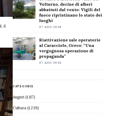
Volturno, decine di alberi
abbattuti dal vento: Vigili del
fuoco ripristinano lo stato dei
luoghi
i
, il
07 AGO 2026
Riattivazione sale operatorie
al Caracciolo, Greco: “Una
vergognosa operazione di
propaganda”
07 AGO 2026
CATEGORIE
Auguri
(1.117)
Cultura
(1.239)