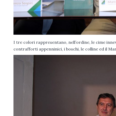
I tre colori rappresentano, nell’ordine, le cime innev
contrafforti appenninici, i boschi, le colline ed il Ma