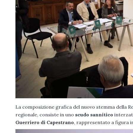
La composizione grafica del nuovo stemma della Re
regionale, consiste in uno
scudo sannitico
interzat
Guerriero di Capestrano
, rappresentato a figura in