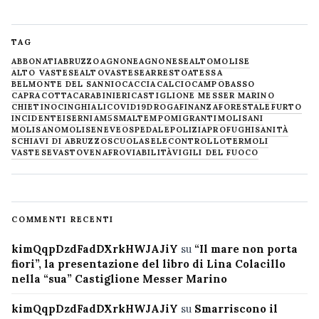
TAG
ABBONATI
ABRUZZO
AGNONE
AGNONESE
ALTOMOLISE
ALTO VASTESE
ALTOVASTESE
ARRESTO
ATESSA
BELMONTE DEL SANNIO
CACCIA
CALCIO
CAMPOBASSO
CAPRACOTTA
CARABINIERI
CASTIGLIONE MESSER MARINO
CHIETINO
CINGHIALI
COVID19
DROGA
FINANZA
FORESTALE
FURTO
INCIDENTE
ISERNIA
M5S
MALTEMPO
MIGRANTI
MOLISANI
MOLISANO
MOLISE
NEVE
OSPEDALE
POLIZIA
PROFUGHI
SANITÀ
SCHIAVI DI ABRUZZO
SCUOLA
SELECONTROLLO
TERMOLI
VASTESE
VASTO
VENAFRO
VIABILITÀ
VIGILI DEL FUOCO
COMMENTI RECENTI
kimQqpDzdFadDXrkHWJAJiY
su
“Il mare non porta
fiori”, la presentazione del libro di Lina Colacillo
nella “sua” Castiglione Messer Marino
kimQqpDzdFadDXrkHWJAJiY
su
Smarriscono il