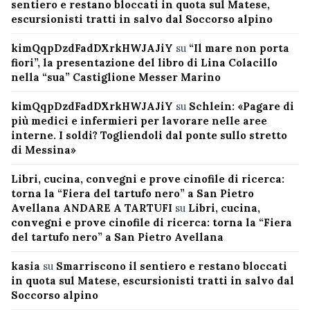
sentiero e restano bloccati in quota sul Matese,
escursionisti tratti in salvo dal Soccorso alpino
kimQqpDzdFadDXrkHWJAJiY
su
“Il mare non porta
fiori”, la presentazione del libro di Lina Colacillo
nella “sua” Castiglione Messer Marino
kimQqpDzdFadDXrkHWJAJiY
su
Schlein: «Pagare di
più medici e infermieri per lavorare nelle aree
interne. I soldi? Togliendoli dal ponte sullo stretto
di Messina»
Libri, cucina, convegni e prove cinofile di ricerca:
torna la “Fiera del tartufo nero” a San Pietro
Avellana ANDARE A TARTUFI
su
Libri, cucina,
convegni e prove cinofile di ricerca: torna la “Fiera
del tartufo nero” a San Pietro Avellana
kasia
su
Smarriscono il sentiero e restano bloccati
in quota sul Matese, escursionisti tratti in salvo dal
Soccorso alpino