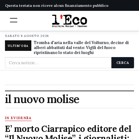
Questa testata non riceve alcun finanziamento pubblico
SABATO 8 AGOSTO 2026
Tromba d'aria nella valle del Volturno, decine di
ULTIM'ORA
alberi abbattuti dal vento: Vigili del fuoco
ripristinano lo stato dei luoghi
Cerca
CERCA
nel
sito
il nuovo molise
IN EVIDENZA
E’ morto Ciarrapico editore del
“Il Nuovo Molise”, i giornalisti: