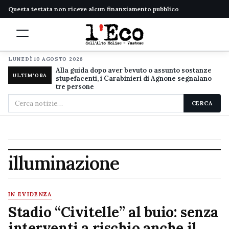
Questa testata non riceve alcun finanziamento pubblico
LUNEDÌ 10 AGOSTO 2026
Alla guida dopo aver bevuto o assunto sostanze
ULTIM'ORA
stupefacenti, i Carabinieri di Agnone segnalano
tre persone
Cerca
CERCA
nel
sito
illuminazione
IN EVIDENZA
Stadio “Civitelle” al buio: senza
interventi a rischio anche il