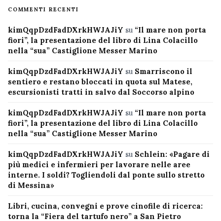
COMMENTI RECENTI
kimQqpDzdFadDXrkHWJAJiY
su
“Il mare non porta
fiori”, la presentazione del libro di Lina Colacillo
nella “sua” Castiglione Messer Marino
kimQqpDzdFadDXrkHWJAJiY
su
Smarriscono il
sentiero e restano bloccati in quota sul Matese,
escursionisti tratti in salvo dal Soccorso alpino
kimQqpDzdFadDXrkHWJAJiY
su
“Il mare non porta
fiori”, la presentazione del libro di Lina Colacillo
nella “sua” Castiglione Messer Marino
kimQqpDzdFadDXrkHWJAJiY
su
Schlein: «Pagare di
più medici e infermieri per lavorare nelle aree
interne. I soldi? Togliendoli dal ponte sullo stretto
di Messina»
Libri, cucina, convegni e prove cinofile di ricerca:
torna la “Fiera del tartufo nero” a San Pietro