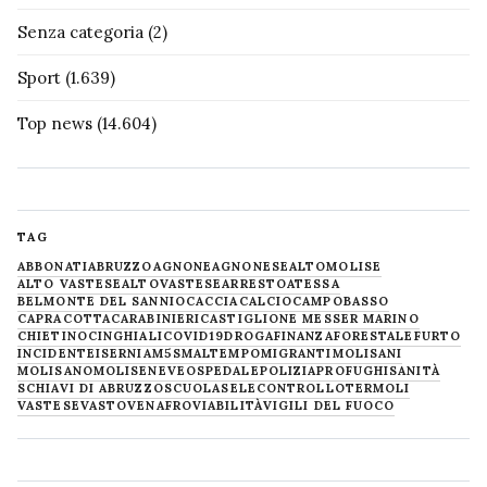
Senza categoria
(2)
Sport
(1.639)
Top news
(14.604)
TAG
ABBONATI
ABRUZZO
AGNONE
AGNONESE
ALTOMOLISE
ALTO VASTESE
ALTOVASTESE
ARRESTO
ATESSA
BELMONTE DEL SANNIO
CACCIA
CALCIO
CAMPOBASSO
CAPRACOTTA
CARABINIERI
CASTIGLIONE MESSER MARINO
CHIETINO
CINGHIALI
COVID19
DROGA
FINANZA
FORESTALE
FURTO
INCIDENTE
ISERNIA
M5S
MALTEMPO
MIGRANTI
MOLISANI
MOLISANO
MOLISE
NEVE
OSPEDALE
POLIZIA
PROFUGHI
SANITÀ
SCHIAVI DI ABRUZZO
SCUOLA
SELECONTROLLO
TERMOLI
VASTESE
VASTO
VENAFRO
VIABILITÀ
VIGILI DEL FUOCO