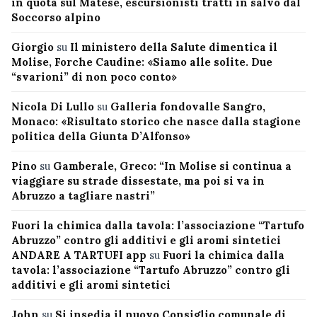
in quota sul Matese, escursionisti tratti in salvo dal
Soccorso alpino
Giorgio
su
Il ministero della Salute dimentica il
Molise, Forche Caudine: «Siamo alle solite. Due
“svarioni” di non poco conto»
Nicola Di Lullo
su
Galleria fondovalle Sangro,
Monaco: «Risultato storico che nasce dalla stagione
politica della Giunta D’Alfonso»
Pino
su
Gamberale, Greco: “In Molise si continua a
viaggiare su strade dissestate, ma poi si va in
Abruzzo a tagliare nastri”
Fuori la chimica dalla tavola: l’associazione “Tartufo
Abruzzo” contro gli additivi e gli aromi sintetici
ANDARE A TARTUFI app
su
Fuori la chimica dalla
tavola: l’associazione “Tartufo Abruzzo” contro gli
additivi e gli aromi sintetici
John
su
Si insedia il nuovo Consiglio comunale di