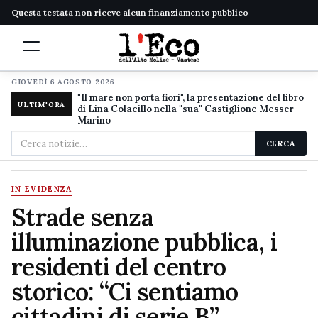
Questa testata non riceve alcun finanziamento pubblico
GIOVEDÌ 6 AGOSTO 2026
"Il mare non porta fiori", la presentazione del libro
ULTIM'ORA
di Lina Colacillo nella "sua" Castiglione Messer
Marino
Cerca
CERCA
nel
sito
IN EVIDENZA
Strade senza
illuminazione pubblica, i
residenti del centro
storico: “Ci sentiamo
cittadini di serie B”