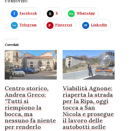
CONDIVIDI:
Facebook
X
WhatsApp
Telegram
Pinterest
LinkedIn
Correlati
Centro storico,
Viabilità Agnone:
Andrea Greco:
riaperta la strada
“Tutti si
per la Ripa, oggi
riempiono la
tocca a San
bocca, ma
Nicola e prosegue
nessuno fa niente
il lavoro delle
per renderlo
autobotti nelle