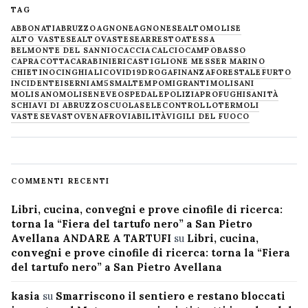
TAG
ABBONATI
ABRUZZO
AGNONE
AGNONESE
ALTOMOLISE
ALTO VASTESE
ALTOVASTESE
ARRESTO
ATESSA
BELMONTE DEL SANNIO
CACCIA
CALCIO
CAMPOBASSO
CAPRACOTTA
CARABINIERI
CASTIGLIONE MESSER MARINO
CHIETINO
CINGHIALI
COVID19
DROGA
FINANZA
FORESTALE
FURTO
INCIDENTE
ISERNIA
M5S
MALTEMPO
MIGRANTI
MOLISANI
MOLISANO
MOLISE
NEVE
OSPEDALE
POLIZIA
PROFUGHI
SANITÀ
SCHIAVI DI ABRUZZO
SCUOLA
SELECONTROLLO
TERMOLI
VASTESE
VASTO
VENAFRO
VIABILITÀ
VIGILI DEL FUOCO
COMMENTI RECENTI
Libri, cucina, convegni e prove cinofile di ricerca:
torna la “Fiera del tartufo nero” a San Pietro
Avellana ANDARE A TARTUFI
su
Libri, cucina,
convegni e prove cinofile di ricerca: torna la “Fiera
del tartufo nero” a San Pietro Avellana
kasia
su
Smarriscono il sentiero e restano bloccati