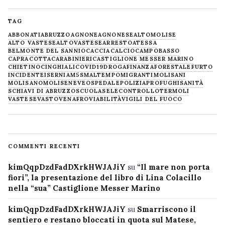
TAG
ABBONATI
ABRUZZO
AGNONE
AGNONESE
ALTOMOLISE
ALTO VASTESE
ALTOVASTESE
ARRESTO
ATESSA
BELMONTE DEL SANNIO
CACCIA
CALCIO
CAMPOBASSO
CAPRACOTTA
CARABINIERI
CASTIGLIONE MESSER MARINO
CHIETINO
CINGHIALI
COVID19
DROGA
FINANZA
FORESTALE
FURTO
INCIDENTE
ISERNIA
M5S
MALTEMPO
MIGRANTI
MOLISANI
MOLISANO
MOLISE
NEVE
OSPEDALE
POLIZIA
PROFUGHI
SANITÀ
SCHIAVI DI ABRUZZO
SCUOLA
SELECONTROLLO
TERMOLI
VASTESE
VASTO
VENAFRO
VIABILITÀ
VIGILI DEL FUOCO
COMMENTI RECENTI
kimQqpDzdFadDXrkHWJAJiY
su
“Il mare non porta
fiori”, la presentazione del libro di Lina Colacillo
nella “sua” Castiglione Messer Marino
kimQqpDzdFadDXrkHWJAJiY
su
Smarriscono il
sentiero e restano bloccati in quota sul Matese,