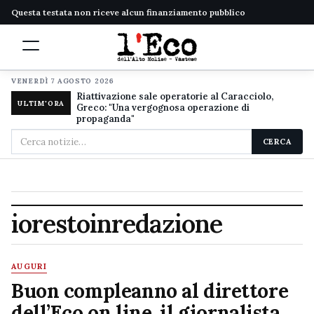
Questa testata non riceve alcun finanziamento pubblico
VENERDÌ 7 AGOSTO 2026
Riattivazione sale operatorie al Caracciolo,
ULTIM'ORA
Greco: "Una vergognosa operazione di
propaganda"
Cerca
CERCA
nel
sito
iorestoinredazione
AUGURI
Buon compleanno al direttore
dell’Eco on line, il giornalista