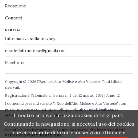
Redazione
Contatti
SERVIZI
Informativa sulla privacy
ecodellaltomolise@gmail.com
Facebook
Copyright © 2026 l'Eco dell'Alto Molise e Alto Vastese. Tutti i diritti
riservati.
Registrazione Tribunale di Isernia n. 2 del 12 marzo 2014 | Anno 12
I contenuti presenti sul sito "l'Eco dell'Alto Molise e Alto Vastese" non
possono essere copiati, riprodotti, pubblicati o redistribuiti senza
Il nostro sito web utilizza cookies di terzi parti.
autorizzazione espressa degli autori.
Continuando la navigazione, si accetta l uso dei cookies
Piattaforma web realizzata e gestita da
VPONE di Vittorio Paoletti
che ci consente di fornire un servizio ottimale e
PRIVACY
CONTATTI
REDAZIONE