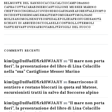
BELMONTE DEL SANNIO
CACCIA
CALCIO
CAMPOBASSO
CAPRACOTTA
CARABINIERI
CASTIGLIONE MESSER MARINO
CHIETINO
CINGHIALI
COVID19
DROGA
FINANZA
FORESTALE
FURTO
INCIDENTE
ISERNIA
M5S
MALTEMPO
MIGRANTI
MOLISANI
MOLISANO
MOLISE
NEVE
OSPEDALE
POLIZIA
PROFUGHI
SANITÀ
SCHIAVI DI ABRUZZO
SCUOLA
SELECONTROLLO
TERMOLI
VASTESE
VASTO
VENAFRO
VIABILITÀ
VIGILI DEL FUOCO
COMMENTI RECENTI
kimQqpDzdFadDXrkHWJAJiY
su
“Il mare non porta
fiori”, la presentazione del libro di Lina Colacillo
nella “sua” Castiglione Messer Marino
kimQqpDzdFadDXrkHWJAJiY
su
Smarriscono il
sentiero e restano bloccati in quota sul Matese,
escursionisti tratti in salvo dal Soccorso alpino
kimQqpDzdFadDXrkHWJAJiY
su
“Il mare non porta
fiori”, la presentazione del libro di Lina Colacillo