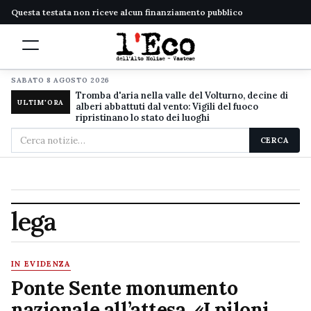
Questa testata non riceve alcun finanziamento pubblico
SABATO 8 AGOSTO 2026
Tromba d'aria nella valle del Volturno, decine di
ULTIM'ORA
alberi abbattuti dal vento: Vigili del fuoco
ripristinano lo stato dei luoghi
Cerca
CERCA
nel
sito
lega
IN EVIDENZA
Ponte Sente monumento
nazionale all’attesa. «I piloni