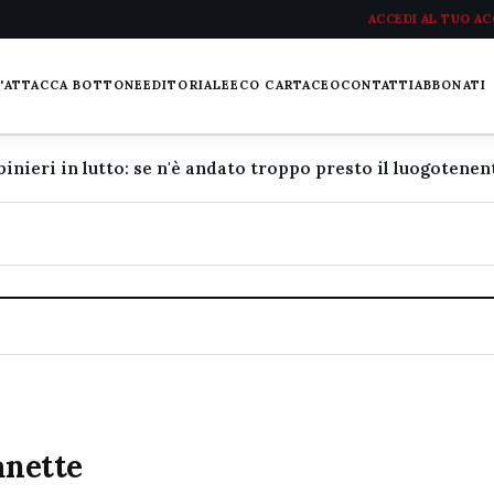
ACCEDI AL TUO A
L'ATTACCA BOTTONE
EDITORIALE
ECO CARTACEO
CONTATTI
ABBONATI
anette