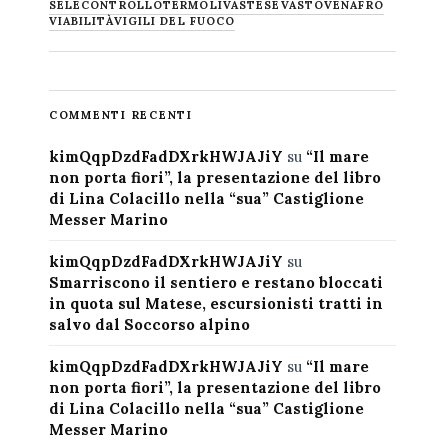
SELECONTROLLO
TERMOLI
VASTESE
VASTO
VENAFRO
VIABILITÀ
VIGILI DEL FUOCO
COMMENTI RECENTI
kimQqpDzdFadDXrkHWJAJiY
su
“Il mare
non porta fiori”, la presentazione del libro
di Lina Colacillo nella “sua” Castiglione
Messer Marino
kimQqpDzdFadDXrkHWJAJiY
su
Smarriscono il sentiero e restano bloccati
in quota sul Matese, escursionisti tratti in
salvo dal Soccorso alpino
kimQqpDzdFadDXrkHWJAJiY
su
“Il mare
non porta fiori”, la presentazione del libro
di Lina Colacillo nella “sua” Castiglione
Messer Marino