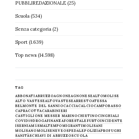
PUBBLIREDAZIONALE
(25)
Scuola
(534)
Senza categoria
(2)
Sport
(1.639)
Top news
(14.598)
TAG
ABBONATI
ABRUZZO
AGNONE
AGNONESE
ALTOMOLISE
ALTO VASTESE
ALTOVASTESE
ARRESTO
ATESSA
BELMONTE DEL SANNIO
CACCIA
CALCIO
CAMPOBASSO
CAPRACOTTA
CARABINIERI
CASTIGLIONE MESSER MARINO
CHIETINO
CINGHIALI
COVID19
DROGA
FINANZA
FORESTALE
FURTO
INCIDENTE
ISERNIA
M5S
MALTEMPO
MIGRANTI
MOLISANI
MOLISANO
MOLISE
NEVE
OSPEDALE
POLIZIA
PROFUGHI
SANITÀ
SCHIAVI DI ABRUZZO
SCUOLA