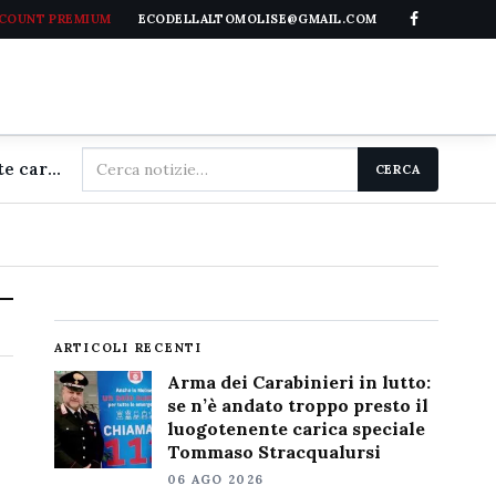
CCOUNT PREMIUM
ECODELLALTOMOLISE@GMAIL.COM
Cerca
Arma dei Carabinieri in lutto: se n'è andato troppo presto il luogotenente carica speciale Tommaso Stracqualursi
CERCA
nel
sito
ARTICOLI RECENTI
Arma dei Carabinieri in lutto:
se n’è andato troppo presto il
luogotenente carica speciale
Tommaso Stracqualursi
06 AGO 2026