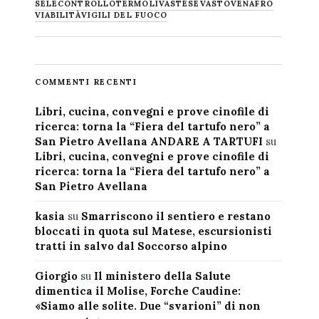
SELECONTROLLO
TERMOLI
VASTESE
VASTO
VENAFRO
VIABILITÀ
VIGILI DEL FUOCO
COMMENTI RECENTI
Libri, cucina, convegni e prove cinofile di
ricerca: torna la “Fiera del tartufo nero” a
San Pietro Avellana ANDARE A TARTUFI
su
Libri, cucina, convegni e prove cinofile di
ricerca: torna la “Fiera del tartufo nero” a
San Pietro Avellana
kasia
su
Smarriscono il sentiero e restano
bloccati in quota sul Matese, escursionisti
tratti in salvo dal Soccorso alpino
Giorgio
su
Il ministero della Salute
dimentica il Molise, Forche Caudine:
«Siamo alle solite. Due “svarioni” di non