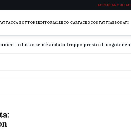
ACCEDI AL TUO A
L'ATTACCA BOTTONE
EDITORIALE
ECO CARTACEO
CONTATTI
ABBONATI
ta:
on