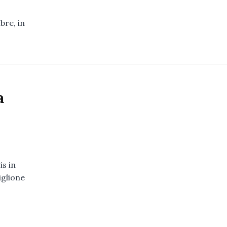
re, in
a
s in
iglione