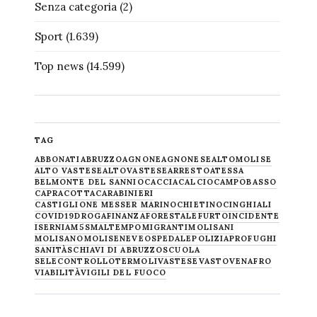
Senza categoria
(2)
Sport
(1.639)
Top news
(14.599)
TAG
ABBONATI
ABRUZZO
AGNONE
AGNONESE
ALTOMOLISE
ALTO VASTESE
ALTOVASTESE
ARRESTO
ATESSA
BELMONTE DEL SANNIO
CACCIA
CALCIO
CAMPOBASSO
CAPRACOTTA
CARABINIERI
CASTIGLIONE MESSER MARINO
CHIETINO
CINGHIALI
COVID19
DROGA
FINANZA
FORESTALE
FURTO
INCIDENTE
ISERNIA
M5S
MALTEMPO
MIGRANTI
MOLISANI
MOLISANO
MOLISE
NEVE
OSPEDALE
POLIZIA
PROFUGHI
SANITÀ
SCHIAVI DI ABRUZZO
SCUOLA
SELECONTROLLO
TERMOLI
VASTESE
VASTO
VENAFRO
VIABILITÀ
VIGILI DEL FUOCO