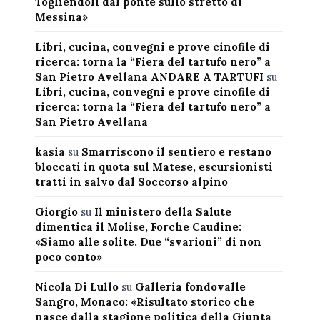
Togliendoli dal ponte sullo stretto di
Messina»
Libri, cucina, convegni e prove cinofile di
ricerca: torna la “Fiera del tartufo nero” a
San Pietro Avellana ANDARE A TARTUFI
su
Libri, cucina, convegni e prove cinofile di
ricerca: torna la “Fiera del tartufo nero” a
San Pietro Avellana
kasia
su
Smarriscono il sentiero e restano
bloccati in quota sul Matese, escursionisti
tratti in salvo dal Soccorso alpino
Giorgio
su
Il ministero della Salute
dimentica il Molise, Forche Caudine:
«Siamo alle solite. Due “svarioni” di non
poco conto»
Nicola Di Lullo
su
Galleria fondovalle
Sangro, Monaco: «Risultato storico che
nasce dalla stagione politica della Giunta