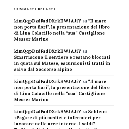
COMMENTI RECENTI
kimQqpDzdFadDXrkHWJAJiY
su
“Il mare
non porta fiori”, la presentazione del libro
di Lina Colacillo nella “sua” Castiglione
Messer Marino
kimQqpDzdFadDXrkHWJAJiY
su
Smarriscono il sentiero e restano bloccati
in quota sul Matese, escursionisti tratti in
salvo dal Soccorso alpino
kimQqpDzdFadDXrkHWJAJiY
su
“Il mare
non porta fiori”, la presentazione del libro
di Lina Colacillo nella “sua” Castiglione
Messer Marino
kimQqpDzdFadDXrkHWJAJiY
su
Schlein:
«Pagare di più medici e infermieri per
lavorare nelle aree interne. I soldi?