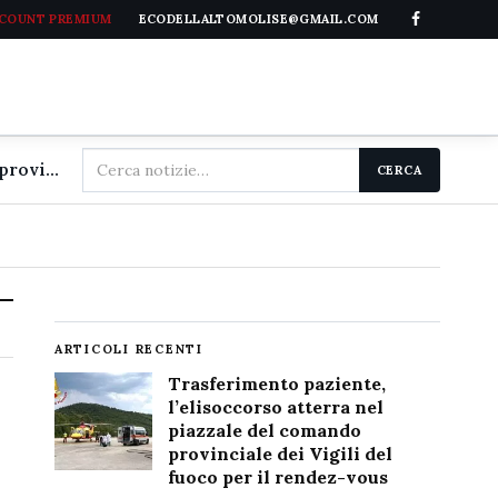
CCOUNT PREMIUM
ECODELLALTOMOLISE@GMAIL.COM
Cerca
Trasferimento paziente, l'elisoccorso atterra nel piazzale del comando provinciale dei Vigili del fuoco per il rendez-vous
CERCA
nel
sito
ARTICOLI RECENTI
Trasferimento paziente,
l’elisoccorso atterra nel
piazzale del comando
provinciale dei Vigili del
fuoco per il rendez-vous