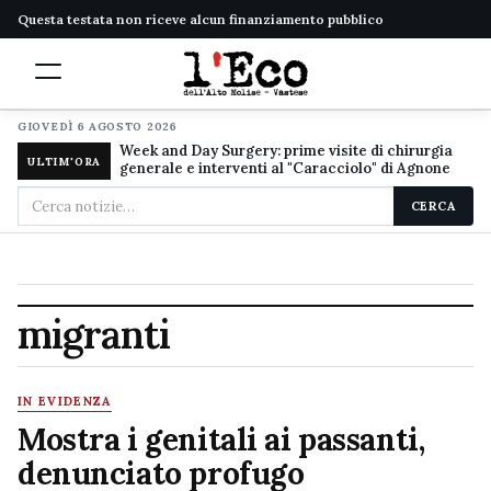
Questa testata non riceve alcun finanziamento pubblico
GIOVEDÌ 6 AGOSTO 2026
Week and Day Surgery: prime visite di chirurgia
ULTIM'ORA
generale e interventi al "Caracciolo" di Agnone
Cerca
CERCA
nel
sito
migranti
IN EVIDENZA
Mostra i genitali ai passanti,
denunciato profugo