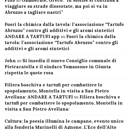
Pino
su
Gamberale, Greco: “In Molise si continua a
viaggiare su strade dissestate, ma poi si va in
Abruzzo a tagliare nastri”
Fuori la chimica dalla tavola: l’associazione “Tartufo
Abruzzo” contro gli additivi e gli aromi sintetici
ANDARE A TARTUFI app
su
Fuori la chimica dalla
tavola: l’associazione “Tartufo Abruzzo” contro gli
additivi e gli aromi sintetici
John
su
Si insedia il nuovo Consiglio comunale di
Pietracatella e il sindaco Tomassone in Giunta
rispetta le quote rosa
Filiera boschiva e tartufi per combattere lo
spopolamento, Montella in visita a San Pietro
Avellana: ANDARE A TARTUFI
su
Filiera boschiva e
tartufi per combattere lo spopolamento, Montella in
visita a San Pietro Avellana:
Cultura: la poesia illumina le campane, evento unico
alla fonderia Marinelli di Agnone. L’Eco dell’Alto