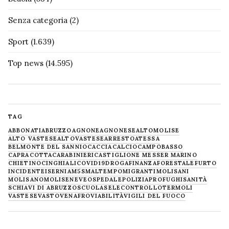
Senza categoria
(2)
Sport
(1.639)
Top news
(14.595)
TAG
ABBONATI
ABRUZZO
AGNONE
AGNONESE
ALTOMOLISE
ALTO VASTESE
ALTOVASTESE
ARRESTO
ATESSA
BELMONTE DEL SANNIO
CACCIA
CALCIO
CAMPOBASSO
CAPRACOTTA
CARABINIERI
CASTIGLIONE MESSER MARINO
CHIETINO
CINGHIALI
COVID19
DROGA
FINANZA
FORESTALE
FURTO
INCIDENTE
ISERNIA
M5S
MALTEMPO
MIGRANTI
MOLISANI
MOLISANO
MOLISE
NEVE
OSPEDALE
POLIZIA
PROFUGHI
SANITÀ
SCHIAVI DI ABRUZZO
SCUOLA
SELECONTROLLO
TERMOLI
VASTESE
VASTO
VENAFRO
VIABILITÀ
VIGILI DEL FUOCO