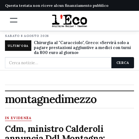
Questa testata non riceve alcun finanziamento pubblico
SABATO 8 AGOSTO 2026
Chirurgia al "Caracciolo", Greco: «Servirà solo a
ULTIM'ORA
pagare prestazioni aggiuntive a medici con turni
da 800 euro al giorno»
Cerca
CERCA
nel
sito
montagnedimezzo
IN EVIDENZA
Cdm, ministro Calderoli
annuncia Ddl Montagna: