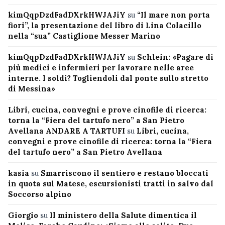
kimQqpDzdFadDXrkHWJAJiY
su
“Il mare non porta
fiori”, la presentazione del libro di Lina Colacillo
nella “sua” Castiglione Messer Marino
kimQqpDzdFadDXrkHWJAJiY
su
Schlein: «Pagare di
più medici e infermieri per lavorare nelle aree
interne. I soldi? Togliendoli dal ponte sullo stretto
di Messina»
Libri, cucina, convegni e prove cinofile di ricerca:
torna la “Fiera del tartufo nero” a San Pietro
Avellana ANDARE A TARTUFI
su
Libri, cucina,
convegni e prove cinofile di ricerca: torna la “Fiera
del tartufo nero” a San Pietro Avellana
kasia
su
Smarriscono il sentiero e restano bloccati
in quota sul Matese, escursionisti tratti in salvo dal
Soccorso alpino
Giorgio
su
Il ministero della Salute dimentica il