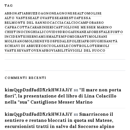
TAG
ABBONATI
ABRUZZO
AGNONE
AGNONESE
ALTOMOLISE
ALTO VASTESE
ALTOVASTESE
ARRESTO
ATESSA
BELMONTE DEL SANNIO
CACCIA
CALCIO
CAMPOBASSO
CAPRACOTTA
CARABINIERI
CASTIGLIONE MESSER MARINO
CHIETINO
CINGHIALI
COVID19
DROGA
FINANZA
FORESTALE
FURTO
INCIDENTE
ISERNIA
M5S
MALTEMPO
MIGRANTI
MOLISANI
MOLISANO
MOLISE
NEVE
OSPEDALE
POLIZIA
PROFUGHI
SANITÀ
SCHIAVI DI ABRUZZO
SCUOLA
SELECONTROLLO
TERMOLI
VASTESE
VASTO
VENAFRO
VIABILITÀ
VIGILI DEL FUOCO
COMMENTI RECENTI
kimQqpDzdFadDXrkHWJAJiY
su
“Il mare non porta
fiori”, la presentazione del libro di Lina Colacillo
nella “sua” Castiglione Messer Marino
kimQqpDzdFadDXrkHWJAJiY
su
Smarriscono il
sentiero e restano bloccati in quota sul Matese,
escursionisti tratti in salvo dal Soccorso alpino