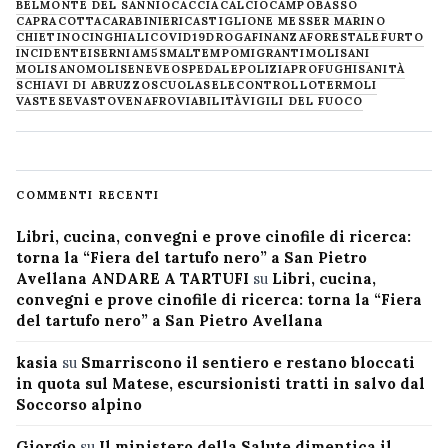
BELMONTE DEL SANNIO
CACCIA
CALCIO
CAMPOBASSO
CAPRACOTTA
CARABINIERI
CASTIGLIONE MESSER MARINO
CHIETINO
CINGHIALI
COVID19
DROGA
FINANZA
FORESTALE
FURTO
INCIDENTE
ISERNIA
M5S
MALTEMPO
MIGRANTI
MOLISANI
MOLISANO
MOLISE
NEVE
OSPEDALE
POLIZIA
PROFUGHI
SANITÀ
SCHIAVI DI ABRUZZO
SCUOLA
SELECONTROLLO
TERMOLI
VASTESE
VASTO
VENAFRO
VIABILITÀ
VIGILI DEL FUOCO
COMMENTI RECENTI
Libri, cucina, convegni e prove cinofile di ricerca:
torna la “Fiera del tartufo nero” a San Pietro
Avellana ANDARE A TARTUFI
su
Libri, cucina,
convegni e prove cinofile di ricerca: torna la “Fiera
del tartufo nero” a San Pietro Avellana
kasia
su
Smarriscono il sentiero e restano bloccati
in quota sul Matese, escursionisti tratti in salvo dal
Soccorso alpino
Giorgio
su
Il ministero della Salute dimentica il