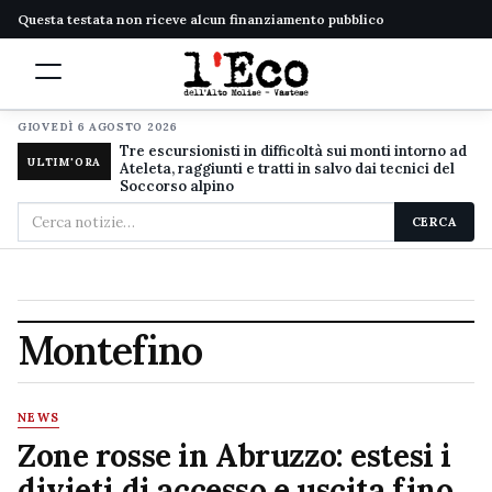
Questa testata non riceve alcun finanziamento pubblico
GIOVEDÌ 6 AGOSTO 2026
Tre escursionisti in difficoltà sui monti intorno ad
ULTIM'ORA
Ateleta, raggiunti e tratti in salvo dai tecnici del
Soccorso alpino
Cerca
CERCA
nel
sito
Montefino
NEWS
Zone rosse in Abruzzo: estesi i
divieti di accesso e uscita fino