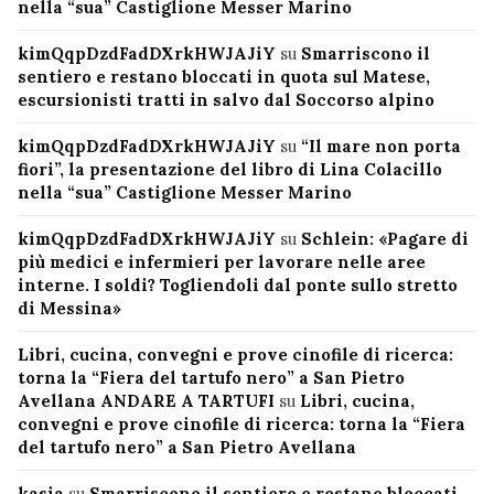
nella “sua” Castiglione Messer Marino
kimQqpDzdFadDXrkHWJAJiY
su
Smarriscono il
sentiero e restano bloccati in quota sul Matese,
escursionisti tratti in salvo dal Soccorso alpino
kimQqpDzdFadDXrkHWJAJiY
su
“Il mare non porta
fiori”, la presentazione del libro di Lina Colacillo
nella “sua” Castiglione Messer Marino
kimQqpDzdFadDXrkHWJAJiY
su
Schlein: «Pagare di
più medici e infermieri per lavorare nelle aree
interne. I soldi? Togliendoli dal ponte sullo stretto
di Messina»
Libri, cucina, convegni e prove cinofile di ricerca:
torna la “Fiera del tartufo nero” a San Pietro
Avellana ANDARE A TARTUFI
su
Libri, cucina,
convegni e prove cinofile di ricerca: torna la “Fiera
del tartufo nero” a San Pietro Avellana
kasia
su
Smarriscono il sentiero e restano bloccati