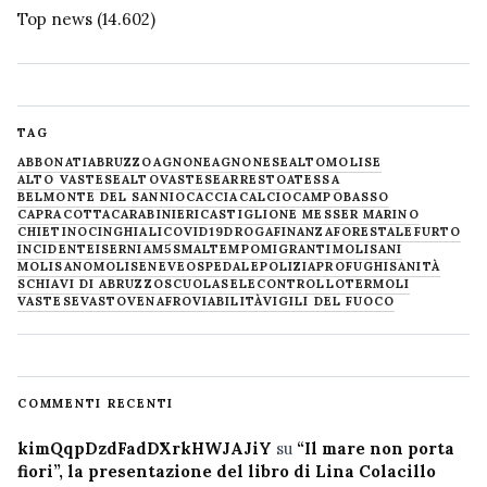
Top news
(14.602)
TAG
ABBONATI
ABRUZZO
AGNONE
AGNONESE
ALTOMOLISE
ALTO VASTESE
ALTOVASTESE
ARRESTO
ATESSA
BELMONTE DEL SANNIO
CACCIA
CALCIO
CAMPOBASSO
CAPRACOTTA
CARABINIERI
CASTIGLIONE MESSER MARINO
CHIETINO
CINGHIALI
COVID19
DROGA
FINANZA
FORESTALE
FURTO
INCIDENTE
ISERNIA
M5S
MALTEMPO
MIGRANTI
MOLISANI
MOLISANO
MOLISE
NEVE
OSPEDALE
POLIZIA
PROFUGHI
SANITÀ
SCHIAVI DI ABRUZZO
SCUOLA
SELECONTROLLO
TERMOLI
VASTESE
VASTO
VENAFRO
VIABILITÀ
VIGILI DEL FUOCO
COMMENTI RECENTI
kimQqpDzdFadDXrkHWJAJiY
su
“Il mare non porta
fiori”, la presentazione del libro di Lina Colacillo