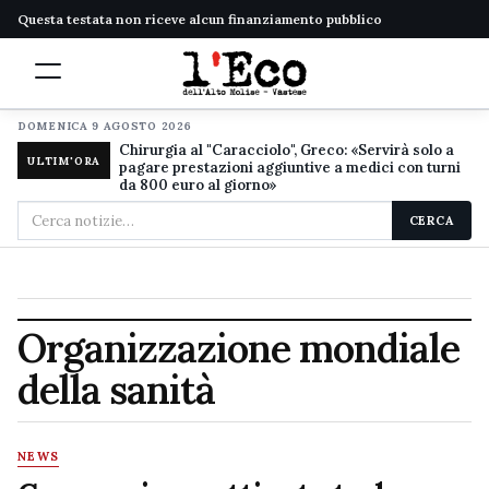
Questa testata non riceve alcun finanziamento pubblico
DOMENICA 9 AGOSTO 2026
Chirurgia al "Caracciolo", Greco: «Servirà solo a
ULTIM'ORA
pagare prestazioni aggiuntive a medici con turni
da 800 euro al giorno»
Cerca
CERCA
nel
sito
Organizzazione mondiale
della sanità
NEWS