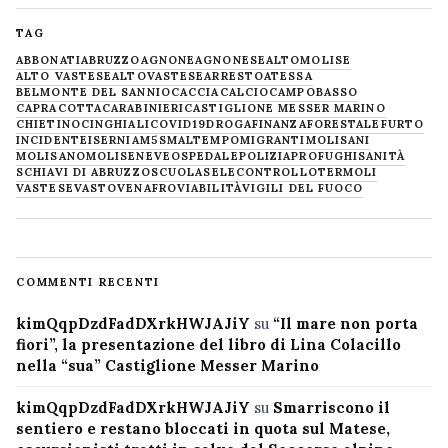
TAG
ABBONATI
ABRUZZO
AGNONE
AGNONESE
ALTOMOLISE
ALTO VASTESE
ALTOVASTESE
ARRESTO
ATESSA
BELMONTE DEL SANNIO
CACCIA
CALCIO
CAMPOBASSO
CAPRACOTTA
CARABINIERI
CASTIGLIONE MESSER MARINO
CHIETINO
CINGHIALI
COVID19
DROGA
FINANZA
FORESTALE
FURTO
INCIDENTE
ISERNIA
M5S
MALTEMPO
MIGRANTI
MOLISANI
MOLISANO
MOLISE
NEVE
OSPEDALE
POLIZIA
PROFUGHI
SANITÀ
SCHIAVI DI ABRUZZO
SCUOLA
SELECONTROLLO
TERMOLI
VASTESE
VASTO
VENAFRO
VIABILITÀ
VIGILI DEL FUOCO
COMMENTI RECENTI
kimQqpDzdFadDXrkHWJAJiY
su
“Il mare non porta
fiori”, la presentazione del libro di Lina Colacillo
nella “sua” Castiglione Messer Marino
kimQqpDzdFadDXrkHWJAJiY
su
Smarriscono il
sentiero e restano bloccati in quota sul Matese,