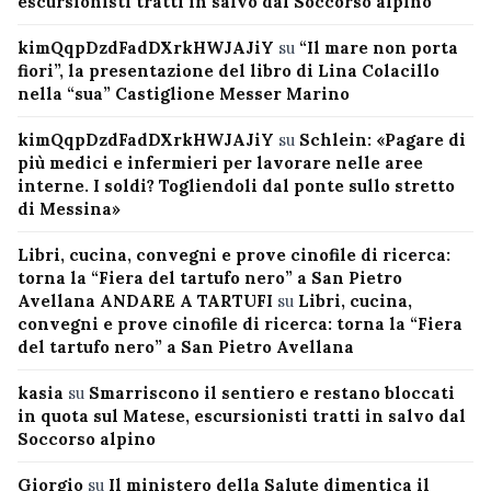
escursionisti tratti in salvo dal Soccorso alpino
kimQqpDzdFadDXrkHWJAJiY
su
“Il mare non porta
fiori”, la presentazione del libro di Lina Colacillo
nella “sua” Castiglione Messer Marino
kimQqpDzdFadDXrkHWJAJiY
su
Schlein: «Pagare di
più medici e infermieri per lavorare nelle aree
interne. I soldi? Togliendoli dal ponte sullo stretto
di Messina»
Libri, cucina, convegni e prove cinofile di ricerca:
torna la “Fiera del tartufo nero” a San Pietro
Avellana ANDARE A TARTUFI
su
Libri, cucina,
convegni e prove cinofile di ricerca: torna la “Fiera
del tartufo nero” a San Pietro Avellana
kasia
su
Smarriscono il sentiero e restano bloccati
in quota sul Matese, escursionisti tratti in salvo dal
Soccorso alpino
Giorgio
su
Il ministero della Salute dimentica il