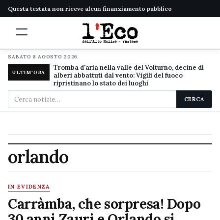
Questa testata non riceve alcun finanziamento pubblico
SABATO 8 AGOSTO 2026
Tromba d'aria nella valle del Volturno, decine di
ULTIM'ORA
alberi abbattuti dal vento: Vigili del fuoco
ripristinano lo stato dei luoghi
Cerca
CERCA
nel
sito
orlando
IN EVIDENZA
Carràmba, che sorpresa! Dopo
30 anni Zauri e Orlando si