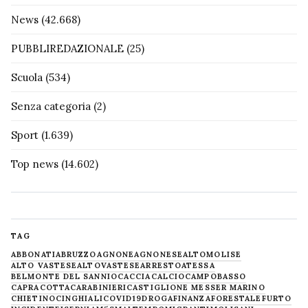
News
(42.668)
PUBBLIREDAZIONALE
(25)
Scuola
(534)
Senza categoria
(2)
Sport
(1.639)
Top news
(14.602)
TAG
ABBONATI
ABRUZZO
AGNONE
AGNONESE
ALTOMOLISE
ALTO VASTESE
ALTOVASTESE
ARRESTO
ATESSA
BELMONTE DEL SANNIO
CACCIA
CALCIO
CAMPOBASSO
CAPRACOTTA
CARABINIERI
CASTIGLIONE MESSER MARINO
CHIETINO
CINGHIALI
COVID19
DROGA
FINANZA
FORESTALE
FURTO