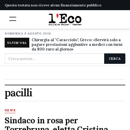
Questa testata non riceve alcun finanziamento pubblico
DOMENICA 9 AGOSTO 2026
Chirurgia al "Caracciolo", Greco: «Servirà solo a
ULTIM'ORA
pagare prestazioni aggiuntive a medici con turni
da 800 euro al giorno»
Cerca
CERCA
nel
sito
pacilli
NEWS
Sindaco in rosa per
Torrebruna, eletta Cristina