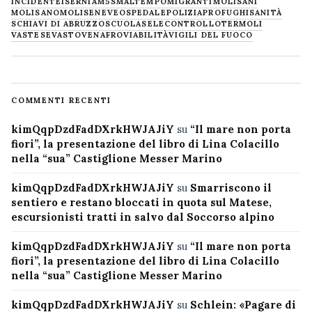
INCIDENTE
ISERNIA
M5S
MALTEMPO
MIGRANTI
MOLISANI
MOLISANO
MOLISE
NEVE
OSPEDALE
POLIZIA
PROFUGHI
SANITÀ
SCHIAVI DI ABRUZZO
SCUOLA
SELECONTROLLO
TERMOLI
VASTESE
VASTO
VENAFRO
VIABILITÀ
VIGILI DEL FUOCO
COMMENTI RECENTI
kimQqpDzdFadDXrkHWJAJiY
su
“Il mare non porta
fiori”, la presentazione del libro di Lina Colacillo
nella “sua” Castiglione Messer Marino
kimQqpDzdFadDXrkHWJAJiY
su
Smarriscono il
sentiero e restano bloccati in quota sul Matese,
escursionisti tratti in salvo dal Soccorso alpino
kimQqpDzdFadDXrkHWJAJiY
su
“Il mare non porta
fiori”, la presentazione del libro di Lina Colacillo
nella “sua” Castiglione Messer Marino
kimQqpDzdFadDXrkHWJAJiY
su
Schlein: «Pagare di