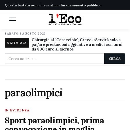
Questa testata non riceve alcun finanziamento pubblico
SABATO 8 AGOSTO 2026
Chirurgia al "Caracciolo", Greco: «Servirà solo a
ULTIM'ORA
pagare prestazioni aggiuntive a medici con turni
da 800 euro al giorno»
Cerca
CERCA
nel
sito
paraolimpici
IN EVIDENZA
Sport paraolimpici, prima
convocazione in maglia