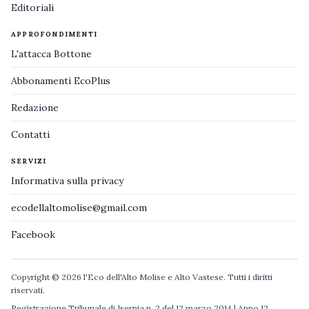
Editoriali
APPROFONDIMENTI
L'attacca Bottone
Abbonamenti EcoPlus
Redazione
Contatti
SERVIZI
Informativa sulla privacy
ecodellaltomolise@gmail.com
Facebook
Copyright © 2026 l'Eco dell'Alto Molise e Alto Vastese. Tutti i diritti
riservati.
Registrazione Tribunale di Isernia n. 2 del 12 marzo 2014 | Anno 12