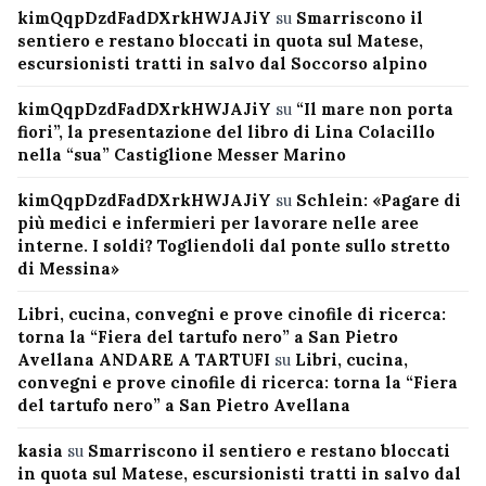
kimQqpDzdFadDXrkHWJAJiY
su
Smarriscono il
sentiero e restano bloccati in quota sul Matese,
escursionisti tratti in salvo dal Soccorso alpino
kimQqpDzdFadDXrkHWJAJiY
su
“Il mare non porta
fiori”, la presentazione del libro di Lina Colacillo
nella “sua” Castiglione Messer Marino
kimQqpDzdFadDXrkHWJAJiY
su
Schlein: «Pagare di
più medici e infermieri per lavorare nelle aree
interne. I soldi? Togliendoli dal ponte sullo stretto
di Messina»
Libri, cucina, convegni e prove cinofile di ricerca:
torna la “Fiera del tartufo nero” a San Pietro
Avellana ANDARE A TARTUFI
su
Libri, cucina,
convegni e prove cinofile di ricerca: torna la “Fiera
del tartufo nero” a San Pietro Avellana
kasia
su
Smarriscono il sentiero e restano bloccati
in quota sul Matese, escursionisti tratti in salvo dal