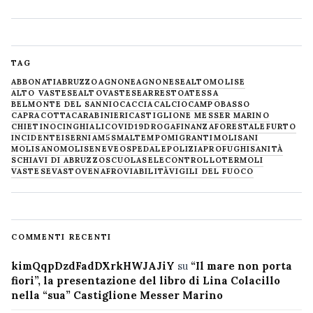
TAG
ABBONATI
ABRUZZO
AGNONE
AGNONESE
ALTOMOLISE
ALTO VASTESE
ALTOVASTESE
ARRESTO
ATESSA
BELMONTE DEL SANNIO
CACCIA
CALCIO
CAMPOBASSO
CAPRACOTTA
CARABINIERI
CASTIGLIONE MESSER MARINO
CHIETINO
CINGHIALI
COVID19
DROGA
FINANZA
FORESTALE
FURTO
INCIDENTE
ISERNIA
M5S
MALTEMPO
MIGRANTI
MOLISANI
MOLISANO
MOLISE
NEVE
OSPEDALE
POLIZIA
PROFUGHI
SANITÀ
SCHIAVI DI ABRUZZO
SCUOLA
SELECONTROLLO
TERMOLI
VASTESE
VASTO
VENAFRO
VIABILITÀ
VIGILI DEL FUOCO
COMMENTI RECENTI
kimQqpDzdFadDXrkHWJAJiY
su
“Il mare non porta
fiori”, la presentazione del libro di Lina Colacillo
nella “sua” Castiglione Messer Marino