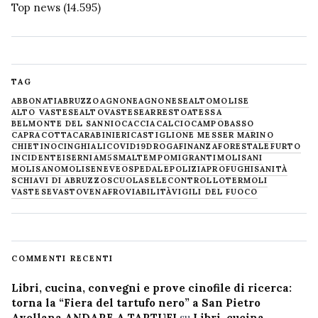
Top news
(14.595)
TAG
ABBONATI
ABRUZZO
AGNONE
AGNONESE
ALTOMOLISE
ALTO VASTESE
ALTOVASTESE
ARRESTO
ATESSA
BELMONTE DEL SANNIO
CACCIA
CALCIO
CAMPOBASSO
CAPRACOTTA
CARABINIERI
CASTIGLIONE MESSER MARINO
CHIETINO
CINGHIALI
COVID19
DROGA
FINANZA
FORESTALE
FURTO
INCIDENTE
ISERNIA
M5S
MALTEMPO
MIGRANTI
MOLISANI
MOLISANO
MOLISE
NEVE
OSPEDALE
POLIZIA
PROFUGHI
SANITÀ
SCHIAVI DI ABRUZZO
SCUOLA
SELECONTROLLO
TERMOLI
VASTESE
VASTO
VENAFRO
VIABILITÀ
VIGILI DEL FUOCO
COMMENTI RECENTI
Libri, cucina, convegni e prove cinofile di ricerca:
torna la “Fiera del tartufo nero” a San Pietro
Avellana ANDARE A TARTUFI
su
Libri, cucina,