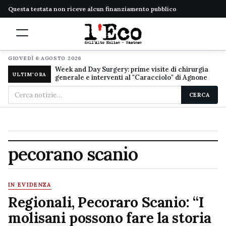
Questa testata non riceve alcun finanziamento pubblico
GIOVEDÌ 6 AGOSTO 2026
Week and Day Surgery: prime visite di chirurgia
ULTIM'ORA
generale e interventi al "Caracciolo" di Agnone
Cerca
CERCA
nel
sito
pecorano scanio
IN EVIDENZA
Regionali, Pecoraro Scanio: “I
molisani possono fare la storia