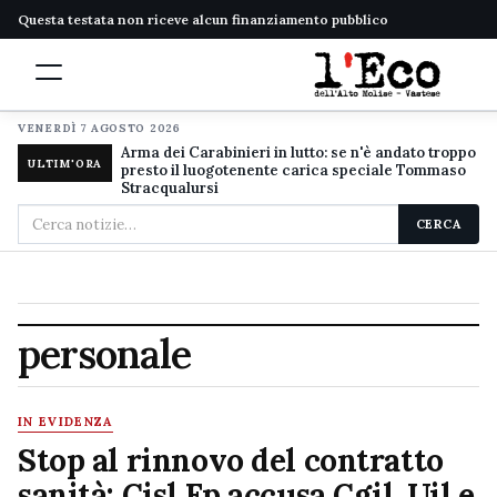
Questa testata non riceve alcun finanziamento pubblico
VENERDÌ 7 AGOSTO 2026
Arma dei Carabinieri in lutto: se n'è andato troppo
ULTIM'ORA
presto il luogotenente carica speciale Tommaso
Stracqualursi
Cerca
CERCA
nel
sito
personale
IN EVIDENZA
Stop al rinnovo del contratto
sanità: Cisl Fp accusa Cgil, Uil e