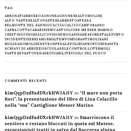
TAG
ABBONATI
ABRUZZO
AGNONE
AGNONESE
ALTOMOLISE
ALTO VASTESE
ALTOVASTESE
ARRESTO
ATESSA
BELMONTE DEL SANNIO
CACCIA
CALCIO
CAMPOBASSO
CAPRACOTTA
CARABINIERI
CASTIGLIONE MESSER MARINO
CHIETINO
CINGHIALI
COVID19
DROGA
FINANZA
FORESTALE
FURTO
INCIDENTE
ISERNIA
M5S
MALTEMPO
MIGRANTI
MOLISANI
MOLISANO
MOLISE
NEVE
OSPEDALE
POLIZIA
PROFUGHI
SANITÀ
SCHIAVI DI ABRUZZO
SCUOLA
SELECONTROLLO
TERMOLI
VASTESE
VASTO
VENAFRO
VIABILITÀ
VIGILI DEL FUOCO
COMMENTI RECENTI
kimQqpDzdFadDXrkHWJAJiY
su
“Il mare non porta
fiori”, la presentazione del libro di Lina Colacillo
nella “sua” Castiglione Messer Marino
kimQqpDzdFadDXrkHWJAJiY
su
Smarriscono il
sentiero e restano bloccati in quota sul Matese,
escursionisti tratti in salvo dal Soccorso alpino