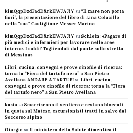
kimQqpDzdFadDXrkHWJAJiY
su
“Il mare non porta
fiori”, la presentazione del libro di Lina Colacillo
nella “sua” Castiglione Messer Marino
kimQqpDzdFadDXrkHWJAJiY
su
Schlein: «Pagare di
più medici e infermieri per lavorare nelle aree
interne. I soldi? Togliendoli dal ponte sullo stretto
di Messina»
Libri, cucina, convegni e prove cinofile di ricerca:
torna la “Fiera del tartufo nero” a San Pietro
Avellana ANDARE A TARTUFI
su
Libri, cucina,
convegni e prove cinofile di ricerca: torna la “Fiera
del tartufo nero” a San Pietro Avellana
kasia
su
Smarriscono il sentiero e restano bloccati
in quota sul Matese, escursionisti tratti in salvo dal
Soccorso alpino
Giorgio
su
Il ministero della Salute dimentica il