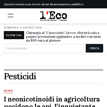
Questa testata non riceve alcun finanziamento pubblico
DOMENICA 9 AGOSTO 2026
Chirurgia al "Caracciolo", Greco: «Servirà solo a
ULTIM'ORA
pagare prestazioni aggiuntive a medici con turni
da 800 euro al giorno»
Cerca
CERCA
nel
sito
Pesticidi
NEWS
I neonicotinoidi in agricoltura
uccidono le api, l’inquietante