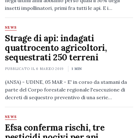
negli ultimi anni abbiamo perso quasi il 50% degli
insetti impollinatori, primi fra tutti le api. E i…
NEWS
Strage di api: indagati
quattrocento agricoltori,
sequestrati 250 terreni
PUBBLICATO IL
6 MARZO 2019
1 MIN
(ANSA) - UDINE, 05 MAR - E' in corso da stamani da
parte del Corpo forestale regionale l'esecuzione di
decreti di sequestro preventivo di una serie…
NEWS
Efsa conferma rischi, tre
pesticidi nocivi per api