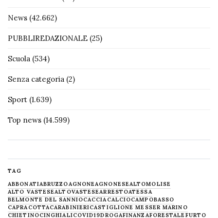
News
(42.662)
PUBBLIREDAZIONALE
(25)
Scuola
(534)
Senza categoria
(2)
Sport
(1.639)
Top news
(14.599)
TAG
ABBONATI
ABRUZZO
AGNONE
AGNONESE
ALTOMOLISE
ALTO VASTESE
ALTOVASTESE
ARRESTO
ATESSA
BELMONTE DEL SANNIO
CACCIA
CALCIO
CAMPOBASSO
CAPRACOTTA
CARABINIERI
CASTIGLIONE MESSER MARINO
CHIETINO
CINGHIALI
COVID19
DROGA
FINANZA
FORESTALE
FURTO