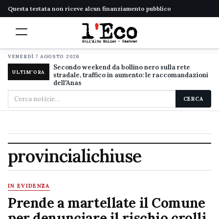
Questa testata non riceve alcun finanziamento pubblico
VENERDÌ 7 AGOSTO 2026
Secondo weekend da bollino nero sulla rete
ULTIM'ORA
stradale, traffico in aumento: le raccomandazioni
dell'Anas
Cerca
CERCA
nel
sito
provincialichiuse
IN EVIDENZA
Prende a martellate il Comune
per denunciare il rischio crolli