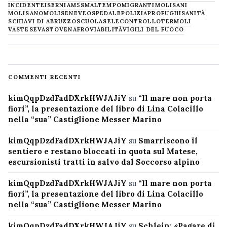
INCIDENTE
ISERNIA
M5S
MALTEMPO
MIGRANTI
MOLISANI
MOLISANO
MOLISE
NEVE
OSPEDALE
POLIZIA
PROFUGHI
SANITÀ
SCHIAVI DI ABRUZZO
SCUOLA
SELECONTROLLO
TERMOLI
VASTESE
VASTO
VENAFRO
VIABILITÀ
VIGILI DEL FUOCO
COMMENTI RECENTI
kimQqpDzdFadDXrkHWJAJiY
su
“Il mare non porta
fiori”, la presentazione del libro di Lina Colacillo
nella “sua” Castiglione Messer Marino
kimQqpDzdFadDXrkHWJAJiY
su
Smarriscono il
sentiero e restano bloccati in quota sul Matese,
escursionisti tratti in salvo dal Soccorso alpino
kimQqpDzdFadDXrkHWJAJiY
su
“Il mare non porta
fiori”, la presentazione del libro di Lina Colacillo
nella “sua” Castiglione Messer Marino
kimQqpDzdFadDXrkHWJAJiY
su
Schlein: «Pagare di