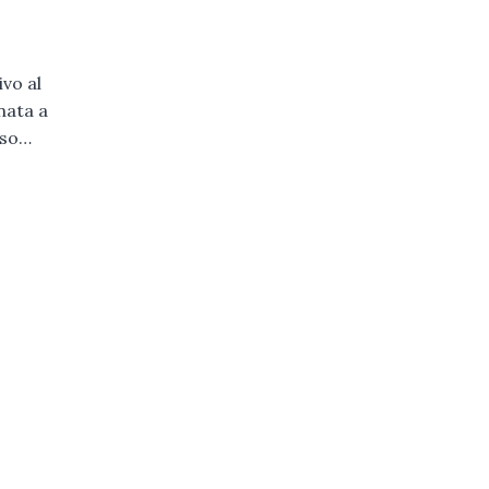
vo al
nata a
rso…