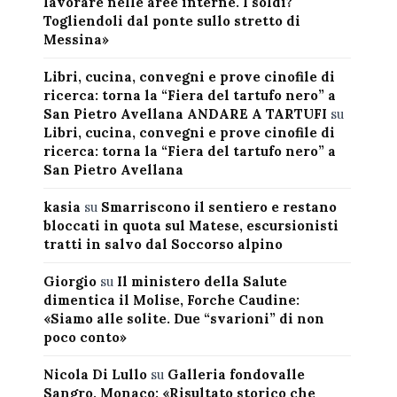
lavorare nelle aree interne. I soldi?
Togliendoli dal ponte sullo stretto di
Messina»
Libri, cucina, convegni e prove cinofile di
ricerca: torna la “Fiera del tartufo nero” a
San Pietro Avellana ANDARE A TARTUFI
su
Libri, cucina, convegni e prove cinofile di
ricerca: torna la “Fiera del tartufo nero” a
San Pietro Avellana
kasia
su
Smarriscono il sentiero e restano
bloccati in quota sul Matese, escursionisti
tratti in salvo dal Soccorso alpino
Giorgio
su
Il ministero della Salute
dimentica il Molise, Forche Caudine:
«Siamo alle solite. Due “svarioni” di non
poco conto»
Nicola Di Lullo
su
Galleria fondovalle
Sangro, Monaco: «Risultato storico che