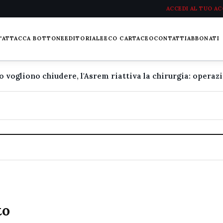
ACCEDI AL TUO A
L'ATTACCA BOTTONE
EDITORIALE
ECO CARTACEO
CONTATTI
ABBONATI
to