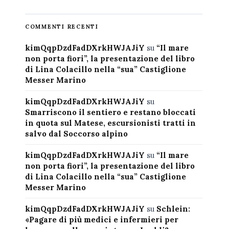
COMMENTI RECENTI
kimQqpDzdFadDXrkHWJAJiY
su
“Il mare
non porta fiori”, la presentazione del libro
di Lina Colacillo nella “sua” Castiglione
Messer Marino
kimQqpDzdFadDXrkHWJAJiY
su
Smarriscono il sentiero e restano bloccati
in quota sul Matese, escursionisti tratti in
salvo dal Soccorso alpino
kimQqpDzdFadDXrkHWJAJiY
su
“Il mare
non porta fiori”, la presentazione del libro
di Lina Colacillo nella “sua” Castiglione
Messer Marino
kimQqpDzdFadDXrkHWJAJiY
su
Schlein:
«Pagare di più medici e infermieri per