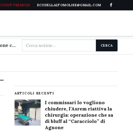
CCOUNT PREMIUM
ECODELLALTOMOLISE@GMAIL.COM
Cerca
I commissari lo vogliono chiudere, l'Asrem riattiva la chirurgia: operazione che sa di bluff al "Caracciolo" di Agnone
CERCA
nel
sito
ARTICOLI RECENTI
I commissari lo vogliono
chiudere, l’Asrem riattiva la
chirurgia: operazione che sa
di bluff al “Caracciolo” di
Agnone