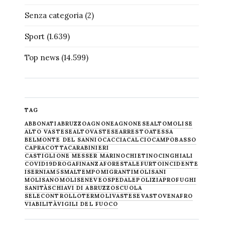
Senza categoria
(2)
Sport
(1.639)
Top news
(14.599)
TAG
ABBONATI
ABRUZZO
AGNONE
AGNONESE
ALTOMOLISE
ALTO VASTESE
ALTOVASTESE
ARRESTO
ATESSA
BELMONTE DEL SANNIO
CACCIA
CALCIO
CAMPOBASSO
CAPRACOTTA
CARABINIERI
CASTIGLIONE MESSER MARINO
CHIETINO
CINGHIALI
COVID19
DROGA
FINANZA
FORESTALE
FURTO
INCIDENTE
ISERNIA
M5S
MALTEMPO
MIGRANTI
MOLISANI
MOLISANO
MOLISE
NEVE
OSPEDALE
POLIZIA
PROFUGHI
SANITÀ
SCHIAVI DI ABRUZZO
SCUOLA
SELECONTROLLO
TERMOLI
VASTESE
VASTO
VENAFRO
VIABILITÀ
VIGILI DEL FUOCO