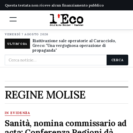
Questa testata non riceve alcun finanziamento pubblico
VENERDÌ 7 AGOSTO 2026
Riattivazione sale operatorie al Caracciolo,
ULTIM'ORA
Greco: "Una vergognosa operazione di
propaganda"
Cerca
CERCA
nel
sito
REGINE MOLISE
IN EVIDENZA
Sanità, nomina commissario ad
acta: Conferenza Regioni dà