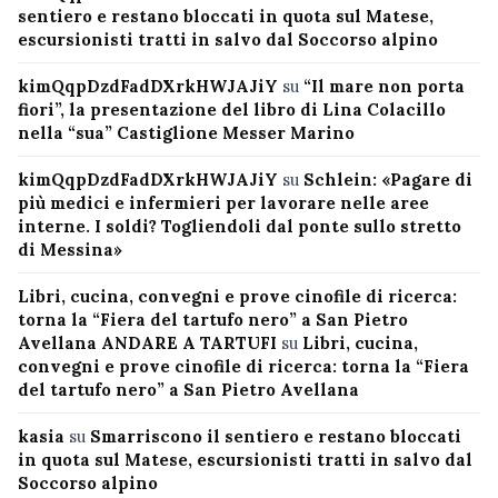
sentiero e restano bloccati in quota sul Matese,
escursionisti tratti in salvo dal Soccorso alpino
kimQqpDzdFadDXrkHWJAJiY
su
“Il mare non porta
fiori”, la presentazione del libro di Lina Colacillo
nella “sua” Castiglione Messer Marino
kimQqpDzdFadDXrkHWJAJiY
su
Schlein: «Pagare di
più medici e infermieri per lavorare nelle aree
interne. I soldi? Togliendoli dal ponte sullo stretto
di Messina»
Libri, cucina, convegni e prove cinofile di ricerca:
torna la “Fiera del tartufo nero” a San Pietro
Avellana ANDARE A TARTUFI
su
Libri, cucina,
convegni e prove cinofile di ricerca: torna la “Fiera
del tartufo nero” a San Pietro Avellana
kasia
su
Smarriscono il sentiero e restano bloccati
in quota sul Matese, escursionisti tratti in salvo dal
Soccorso alpino