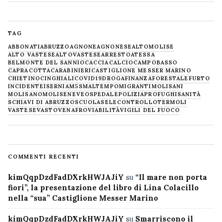
TAG
ABBONATI
ABRUZZO
AGNONE
AGNONESE
ALTOMOLISE
ALTO VASTESE
ALTOVASTESE
ARRESTO
ATESSA
BELMONTE DEL SANNIO
CACCIA
CALCIO
CAMPOBASSO
CAPRACOTTA
CARABINIERI
CASTIGLIONE MESSER MARINO
CHIETINO
CINGHIALI
COVID19
DROGA
FINANZA
FORESTALE
FURTO
INCIDENTE
ISERNIA
M5S
MALTEMPO
MIGRANTI
MOLISANI
MOLISANO
MOLISE
NEVE
OSPEDALE
POLIZIA
PROFUGHI
SANITÀ
SCHIAVI DI ABRUZZO
SCUOLA
SELECONTROLLO
TERMOLI
VASTESE
VASTO
VENAFRO
VIABILITÀ
VIGILI DEL FUOCO
COMMENTI RECENTI
kimQqpDzdFadDXrkHWJAJiY
su
“Il mare non porta
fiori”, la presentazione del libro di Lina Colacillo
nella “sua” Castiglione Messer Marino
kimQqpDzdFadDXrkHWJAJiY
su
Smarriscono il