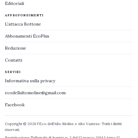
Editoriali
APPROFONDIMENTI
L'attacca Bottone
Abbonamenti EcoPlus
Redazione
Contatti
SERVIZI
Informativa sulla privacy
ecodellaltomolise@gmail.com
Facebook
Copyright © 2026 l'Eco dell'Alto Molise e Alto Vastese. Tutti i diritti
riservati.
Registrazione Tribunale di Isernia n. 2 del 12 marzo 2014 | Anno 12