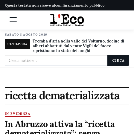
Questa testata non riceve alcun finanziamento pubblico
SABATO 8 AGOSTO 2026
Tromba d'aria nella valle del Volturno, decine di
ULTIM'ORA
alberi abbattuti dal vento: Vigili del fuoco
ripristinano lo stato dei luoghi
Cerca
CERCA
nel
sito
ricetta dematerializzata
IN EVIDENZA
In Abruzzo attiva la “ricetta
dematerializzata”: senza