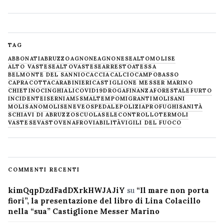
TAG
ABBONATI
ABRUZZO
AGNONE
AGNONESE
ALTOMOLISE
ALTO VASTESE
ALTOVASTESE
ARRESTO
ATESSA
BELMONTE DEL SANNIO
CACCIA
CALCIO
CAMPOBASSO
CAPRACOTTA
CARABINIERI
CASTIGLIONE MESSER MARINO
CHIETINO
CINGHIALI
COVID19
DROGA
FINANZA
FORESTALE
FURTO
INCIDENTE
ISERNIA
M5S
MALTEMPO
MIGRANTI
MOLISANI
MOLISANO
MOLISE
NEVE
OSPEDALE
POLIZIA
PROFUGHI
SANITÀ
SCHIAVI DI ABRUZZO
SCUOLA
SELECONTROLLO
TERMOLI
VASTESE
VASTO
VENAFRO
VIABILITÀ
VIGILI DEL FUOCO
COMMENTI RECENTI
kimQqpDzdFadDXrkHWJAJiY
su
“Il mare non porta
fiori”, la presentazione del libro di Lina Colacillo
nella “sua” Castiglione Messer Marino