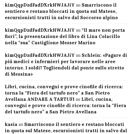
kimQqpDzdFadDXrkHWJAJiY
su
Smarriscono il
sentiero e restano bloccati in quota sul Matese,
escursionisti tratti in salvo dal Soccorso alpino
kimQqpDzdFadDXrkHWJAJiY
su
“Il mare non porta
fiori”, la presentazione del libro di Lina Colacillo
nella “sua” Castiglione Messer Marino
kimQqpDzdFadDXrkHWJAJiY
su
Schlein: «Pagare di
più medici e infermieri per lavorare nelle aree
interne. I soldi? Togliendoli dal ponte sullo stretto
di Messina»
Libri, cucina, convegni e prove cinofile di ricerca:
torna la “Fiera del tartufo nero” a San Pietro
Avellana ANDARE A TARTUFI
su
Libri, cucina,
convegni e prove cinofile di ricerca: torna la “Fiera
del tartufo nero” a San Pietro Avellana
kasia
su
Smarriscono il sentiero e restano bloccati
in quota sul Matese, escursionisti tratti in salvo dal