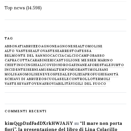
Top news
(14.598)
TAG
ABBONATI
ABRUZZO
AGNONE
AGNONESE
ALTOMOLISE
ALTO VASTESE
ALTOVASTESE
ARRESTO
ATESSA
BELMONTE DEL SANNIO
CACCIA
CALCIO
CAMPOBASSO
CAPRACOTTA
CARABINIERI
CASTIGLIONE MESSER MARINO
CHIETINO
CINGHIALI
COVID19
DROGA
FINANZA
FORESTALE
FURTO
INCIDENTE
ISERNIA
M5S
MALTEMPO
MIGRANTI
MOLISANI
MOLISANO
MOLISE
NEVE
OSPEDALE
POLIZIA
PROFUGHI
SANITÀ
SCHIAVI DI ABRUZZO
SCUOLA
SELECONTROLLO
TERMOLI
VASTESE
VASTO
VENAFRO
VIABILITÀ
VIGILI DEL FUOCO
COMMENTI RECENTI
kimQqpDzdFadDXrkHWJAJiY
su
“Il mare non porta
fiori”, la presentazione del libro di Lina Colacillo