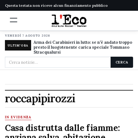
Questa testata non riceve alcun finanziamento pubblico
VENERDÌ 7 AGOSTO 2026
Arma dei Carabinieri in lutto: se n'è andato troppo
ULTIM'ORA
presto il luogotenente carica speciale Tommaso
Stracqualursi
Cerca
CERCA
nel
sito
roccapipirozzi
IN EVIDENZA
Casa distrutta dalle fiamme:
anziana salva, abitazione