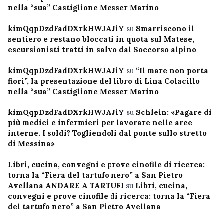
nella “sua” Castiglione Messer Marino
kimQqpDzdFadDXrkHWJAJiY
su
Smarriscono il
sentiero e restano bloccati in quota sul Matese,
escursionisti tratti in salvo dal Soccorso alpino
kimQqpDzdFadDXrkHWJAJiY
su
“Il mare non porta
fiori”, la presentazione del libro di Lina Colacillo
nella “sua” Castiglione Messer Marino
kimQqpDzdFadDXrkHWJAJiY
su
Schlein: «Pagare di
più medici e infermieri per lavorare nelle aree
interne. I soldi? Togliendoli dal ponte sullo stretto
di Messina»
Libri, cucina, convegni e prove cinofile di ricerca:
torna la “Fiera del tartufo nero” a San Pietro
Avellana ANDARE A TARTUFI
su
Libri, cucina,
convegni e prove cinofile di ricerca: torna la “Fiera
del tartufo nero” a San Pietro Avellana