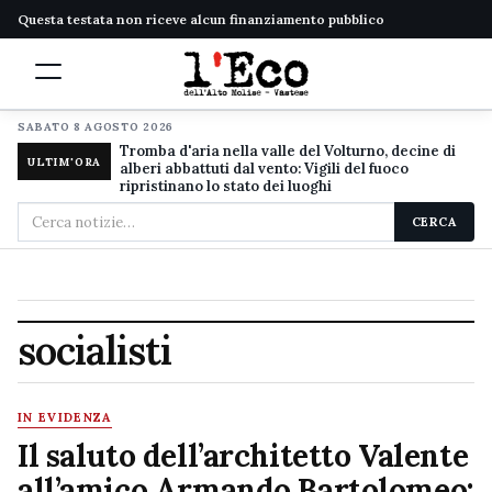
Questa testata non riceve alcun finanziamento pubblico
SABATO 8 AGOSTO 2026
Tromba d'aria nella valle del Volturno, decine di
ULTIM'ORA
alberi abbattuti dal vento: Vigili del fuoco
ripristinano lo stato dei luoghi
Cerca
CERCA
nel
sito
socialisti
IN EVIDENZA
Il saluto dell’architetto Valente
all’amico Armando Bartolomeo: