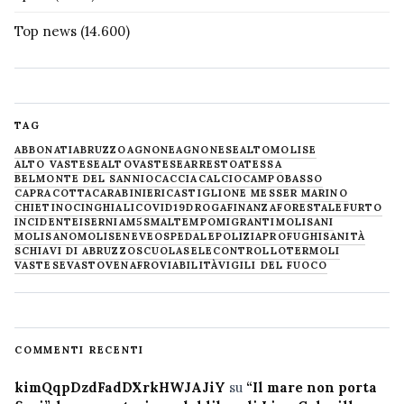
Top news
(14.600)
TAG
ABBONATI
ABRUZZO
AGNONE
AGNONESE
ALTOMOLISE
ALTO VASTESE
ALTOVASTESE
ARRESTO
ATESSA
BELMONTE DEL SANNIO
CACCIA
CALCIO
CAMPOBASSO
CAPRACOTTA
CARABINIERI
CASTIGLIONE MESSER MARINO
CHIETINO
CINGHIALI
COVID19
DROGA
FINANZA
FORESTALE
FURTO
INCIDENTE
ISERNIA
M5S
MALTEMPO
MIGRANTI
MOLISANI
MOLISANO
MOLISE
NEVE
OSPEDALE
POLIZIA
PROFUGHI
SANITÀ
SCHIAVI DI ABRUZZO
SCUOLA
SELECONTROLLO
TERMOLI
VASTESE
VASTO
VENAFRO
VIABILITÀ
VIGILI DEL FUOCO
COMMENTI RECENTI
kimQqpDzdFadDXrkHWJAJiY
su
“Il mare non porta