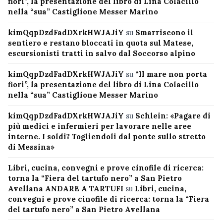
fiori”, la presentazione del libro di Lina Colacillo
nella “sua” Castiglione Messer Marino
kimQqpDzdFadDXrkHWJAJiY
su
Smarriscono il
sentiero e restano bloccati in quota sul Matese,
escursionisti tratti in salvo dal Soccorso alpino
kimQqpDzdFadDXrkHWJAJiY
su
“Il mare non porta
fiori”, la presentazione del libro di Lina Colacillo
nella “sua” Castiglione Messer Marino
kimQqpDzdFadDXrkHWJAJiY
su
Schlein: «Pagare di
più medici e infermieri per lavorare nelle aree
interne. I soldi? Togliendoli dal ponte sullo stretto
di Messina»
Libri, cucina, convegni e prove cinofile di ricerca:
torna la “Fiera del tartufo nero” a San Pietro
Avellana ANDARE A TARTUFI
su
Libri, cucina,
convegni e prove cinofile di ricerca: torna la “Fiera
del tartufo nero” a San Pietro Avellana