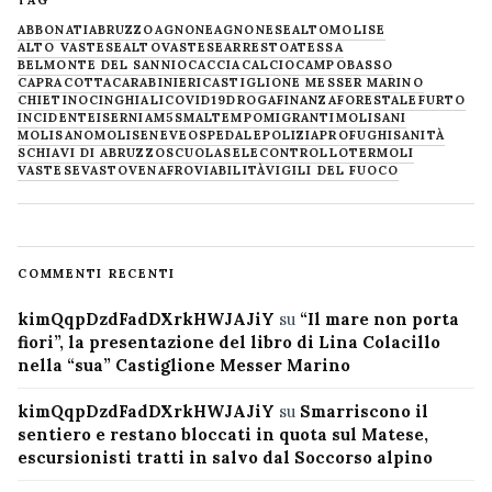
ABBONATI
ABRUZZO
AGNONE
AGNONESE
ALTOMOLISE
ALTO VASTESE
ALTOVASTESE
ARRESTO
ATESSA
BELMONTE DEL SANNIO
CACCIA
CALCIO
CAMPOBASSO
CAPRACOTTA
CARABINIERI
CASTIGLIONE MESSER MARINO
CHIETINO
CINGHIALI
COVID19
DROGA
FINANZA
FORESTALE
FURTO
INCIDENTE
ISERNIA
M5S
MALTEMPO
MIGRANTI
MOLISANI
MOLISANO
MOLISE
NEVE
OSPEDALE
POLIZIA
PROFUGHI
SANITÀ
SCHIAVI DI ABRUZZO
SCUOLA
SELECONTROLLO
TERMOLI
VASTESE
VASTO
VENAFRO
VIABILITÀ
VIGILI DEL FUOCO
COMMENTI RECENTI
kimQqpDzdFadDXrkHWJAJiY
su
“Il mare non porta
fiori”, la presentazione del libro di Lina Colacillo
nella “sua” Castiglione Messer Marino
kimQqpDzdFadDXrkHWJAJiY
su
Smarriscono il
sentiero e restano bloccati in quota sul Matese,
escursionisti tratti in salvo dal Soccorso alpino