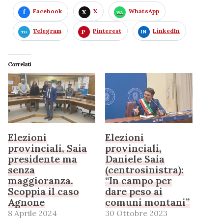
Facebook
X
WhatsApp
Telegram
Pinterest
LinkedIn
Correlati
Elezioni
Elezioni
provinciali, Saia
provinciali,
presidente ma
Daniele Saia
senza
(centrosinistra):
maggioranza.
“In campo per
Scoppia il caso
dare peso ai
Agnone
comuni montani”
8 Aprile 2024
30 Ottobre 2023