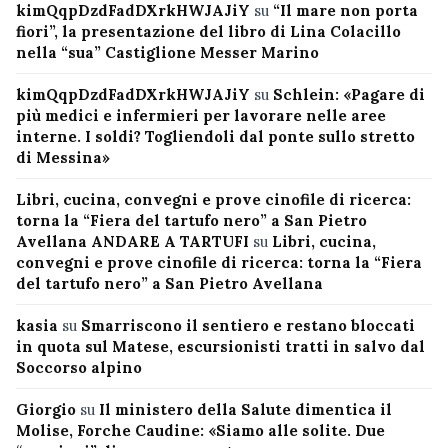
kimQqpDzdFadDXrkHWJAJiY
su
“Il mare non porta
fiori”, la presentazione del libro di Lina Colacillo
nella “sua” Castiglione Messer Marino
kimQqpDzdFadDXrkHWJAJiY
su
Schlein: «Pagare di
più medici e infermieri per lavorare nelle aree
interne. I soldi? Togliendoli dal ponte sullo stretto
di Messina»
Libri, cucina, convegni e prove cinofile di ricerca:
torna la “Fiera del tartufo nero” a San Pietro
Avellana ANDARE A TARTUFI
su
Libri, cucina,
convegni e prove cinofile di ricerca: torna la “Fiera
del tartufo nero” a San Pietro Avellana
kasia
su
Smarriscono il sentiero e restano bloccati
in quota sul Matese, escursionisti tratti in salvo dal
Soccorso alpino
Giorgio
su
Il ministero della Salute dimentica il
Molise, Forche Caudine: «Siamo alle solite. Due