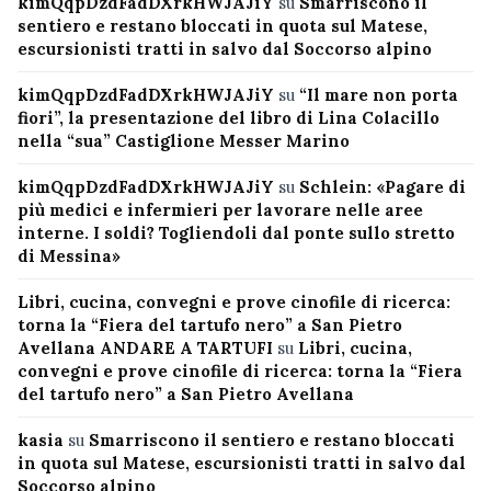
kimQqpDzdFadDXrkHWJAJiY
su
Smarriscono il
sentiero e restano bloccati in quota sul Matese,
escursionisti tratti in salvo dal Soccorso alpino
kimQqpDzdFadDXrkHWJAJiY
su
“Il mare non porta
fiori”, la presentazione del libro di Lina Colacillo
nella “sua” Castiglione Messer Marino
kimQqpDzdFadDXrkHWJAJiY
su
Schlein: «Pagare di
più medici e infermieri per lavorare nelle aree
interne. I soldi? Togliendoli dal ponte sullo stretto
di Messina»
Libri, cucina, convegni e prove cinofile di ricerca:
torna la “Fiera del tartufo nero” a San Pietro
Avellana ANDARE A TARTUFI
su
Libri, cucina,
convegni e prove cinofile di ricerca: torna la “Fiera
del tartufo nero” a San Pietro Avellana
kasia
su
Smarriscono il sentiero e restano bloccati
in quota sul Matese, escursionisti tratti in salvo dal
Soccorso alpino