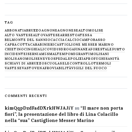
TAG
ABBONATI
ABRUZZO
AGNONE
AGNONESE
ALTOMOLISE
ALTO VASTESE
ALTOVASTESE
ARRESTO
ATESSA
BELMONTE DEL SANNIO
CACCIA
CALCIO
CAMPOBASSO
CAPRACOTTA
CARABINIERI
CASTIGLIONE MESSER MARINO
CHIETINO
CINGHIALI
COVID19
DROGA
FINANZA
FORESTALE
FURTO
INCIDENTE
ISERNIA
M5S
MALTEMPO
MIGRANTI
MOLISANI
MOLISANO
MOLISE
NEVE
OSPEDALE
POLIZIA
PROFUGHI
SANITÀ
SCHIAVI DI ABRUZZO
SCUOLA
SELECONTROLLO
TERMOLI
VASTESE
VASTO
VENAFRO
VIABILITÀ
VIGILI DEL FUOCO
COMMENTI RECENTI
kimQqpDzdFadDXrkHWJAJiY
su
“Il mare non porta
fiori”, la presentazione del libro di Lina Colacillo
nella “sua” Castiglione Messer Marino