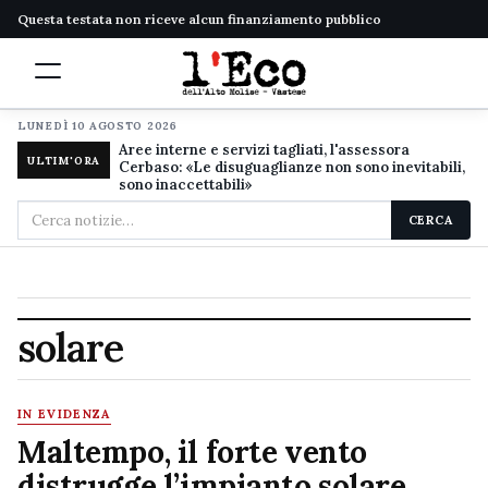
Questa testata non riceve alcun finanziamento pubblico
LUNEDÌ 10 AGOSTO 2026
Aree interne e servizi tagliati, l'assessora
ULTIM'ORA
Cerbaso: «Le disuguaglianze non sono inevitabili,
sono inaccettabili»
Cerca
CERCA
nel
sito
solare
IN EVIDENZA
Maltempo, il forte vento
distrugge l’impianto solare