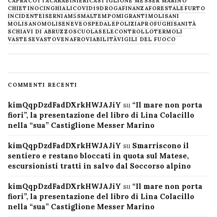
CAPRACOTTA
CARABINIERI
CASTIGLIONE MESSER MARINO
CHIETINO
CINGHIALI
COVID19
DROGA
FINANZA
FORESTALE
FURTO
INCIDENTE
ISERNIA
M5S
MALTEMPO
MIGRANTI
MOLISANI
MOLISANO
MOLISE
NEVE
OSPEDALE
POLIZIA
PROFUGHI
SANITÀ
SCHIAVI DI ABRUZZO
SCUOLA
SELECONTROLLO
TERMOLI
VASTESE
VASTO
VENAFRO
VIABILITÀ
VIGILI DEL FUOCO
COMMENTI RECENTI
kimQqpDzdFadDXrkHWJAJiY
su
“Il mare non porta
fiori”, la presentazione del libro di Lina Colacillo
nella “sua” Castiglione Messer Marino
kimQqpDzdFadDXrkHWJAJiY
su
Smarriscono il
sentiero e restano bloccati in quota sul Matese,
escursionisti tratti in salvo dal Soccorso alpino
kimQqpDzdFadDXrkHWJAJiY
su
“Il mare non porta
fiori”, la presentazione del libro di Lina Colacillo
nella “sua” Castiglione Messer Marino