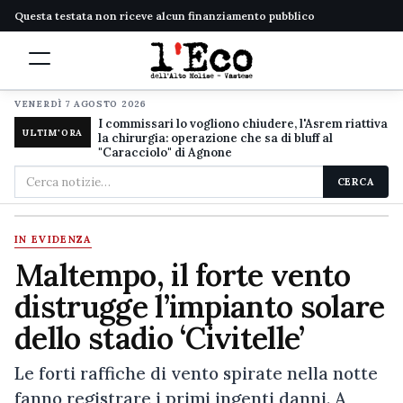
Questa testata non riceve alcun finanziamento pubblico
VENERDÌ 7 AGOSTO 2026
I commissari lo vogliono chiudere, l'Asrem riattiva
ULTIM'ORA
la chirurgia: operazione che sa di bluff al
"Caracciolo" di Agnone
Cerca
CERCA
nel
sito
IN EVIDENZA
Maltempo, il forte vento
distrugge l’impianto solare
dello stadio ‘Civitelle’
Le forti raffiche di vento spirate nella notte
fanno registrare i primi ingenti danni. A