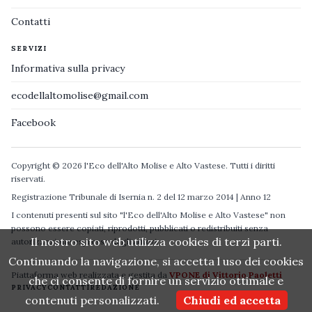
Contatti
SERVIZI
Informativa sulla privacy
ecodellaltomolise@gmail.com
Facebook
Copyright © 2026 l'Eco dell'Alto Molise e Alto Vastese. Tutti i diritti
riservati.
Registrazione Tribunale di Isernia n. 2 del 12 marzo 2014 | Anno 12
I contenuti presenti sul sito "l'Eco dell'Alto Molise e Alto Vastese" non
possono essere copiati, riprodotti, pubblicati o redistribuiti senza
Il nostro sito web utilizza cookies di terzi parti.
autorizzazione espressa degli autori.
Continuando la navigazione, si accetta l uso dei cookies
Piattaforma web realizzata e gestita da
VPONE di Vittorio Paoletti
che ci consente di fornire un servizio ottimale e
PRIVACY
CONTATTI
REDAZIONE
contenuti personalizzati.
Chiudi ed accetta