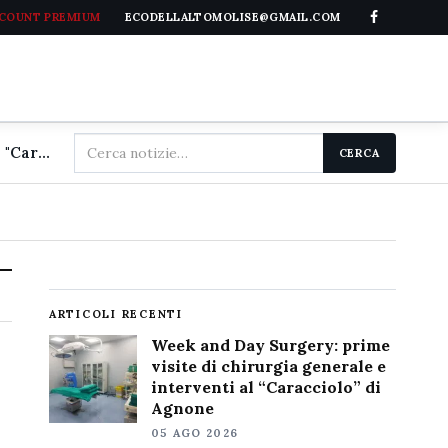
CCOUNT PREMIUM
ECODELLALTOMOLISE@GMAIL.COM
Cerca
Week and Day Surgery: prime visite di chirurgia generale e interventi al "Caracciolo" di Agnone
CERCA
nel
sito
ARTICOLI RECENTI
Week and Day Surgery: prime
visite di chirurgia generale e
interventi al “Caracciolo” di
Agnone
05 AGO 2026