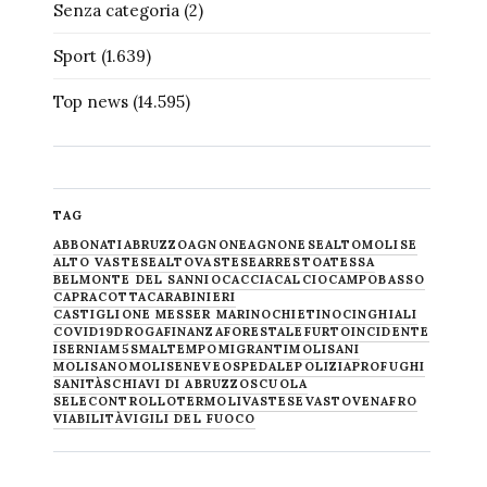
Senza categoria
(2)
Sport
(1.639)
Top news
(14.595)
TAG
ABBONATI
ABRUZZO
AGNONE
AGNONESE
ALTOMOLISE
ALTO VASTESE
ALTOVASTESE
ARRESTO
ATESSA
BELMONTE DEL SANNIO
CACCIA
CALCIO
CAMPOBASSO
CAPRACOTTA
CARABINIERI
CASTIGLIONE MESSER MARINO
CHIETINO
CINGHIALI
COVID19
DROGA
FINANZA
FORESTALE
FURTO
INCIDENTE
ISERNIA
M5S
MALTEMPO
MIGRANTI
MOLISANI
MOLISANO
MOLISE
NEVE
OSPEDALE
POLIZIA
PROFUGHI
SANITÀ
SCHIAVI DI ABRUZZO
SCUOLA
SELECONTROLLO
TERMOLI
VASTESE
VASTO
VENAFRO
VIABILITÀ
VIGILI DEL FUOCO