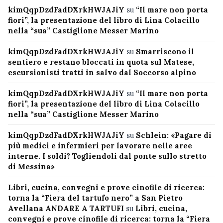
kimQqpDzdFadDXrkHWJAJiY
su
“Il mare non porta
fiori”, la presentazione del libro di Lina Colacillo
nella “sua” Castiglione Messer Marino
kimQqpDzdFadDXrkHWJAJiY
su
Smarriscono il
sentiero e restano bloccati in quota sul Matese,
escursionisti tratti in salvo dal Soccorso alpino
kimQqpDzdFadDXrkHWJAJiY
su
“Il mare non porta
fiori”, la presentazione del libro di Lina Colacillo
nella “sua” Castiglione Messer Marino
kimQqpDzdFadDXrkHWJAJiY
su
Schlein: «Pagare di
più medici e infermieri per lavorare nelle aree
interne. I soldi? Togliendoli dal ponte sullo stretto
di Messina»
Libri, cucina, convegni e prove cinofile di ricerca:
torna la “Fiera del tartufo nero” a San Pietro
Avellana ANDARE A TARTUFI
su
Libri, cucina,
convegni e prove cinofile di ricerca: torna la “Fiera