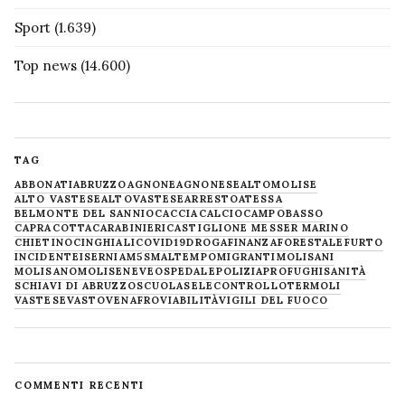
Sport
(1.639)
Top news
(14.600)
TAG
ABBONATI
ABRUZZO
AGNONE
AGNONESE
ALTOMOLISE
ALTO VASTESE
ALTOVASTESE
ARRESTO
ATESSA
BELMONTE DEL SANNIO
CACCIA
CALCIO
CAMPOBASSO
CAPRACOTTA
CARABINIERI
CASTIGLIONE MESSER MARINO
CHIETINO
CINGHIALI
COVID19
DROGA
FINANZA
FORESTALE
FURTO
INCIDENTE
ISERNIA
M5S
MALTEMPO
MIGRANTI
MOLISANI
MOLISANO
MOLISE
NEVE
OSPEDALE
POLIZIA
PROFUGHI
SANITÀ
SCHIAVI DI ABRUZZO
SCUOLA
SELECONTROLLO
TERMOLI
VASTESE
VASTO
VENAFRO
VIABILITÀ
VIGILI DEL FUOCO
COMMENTI RECENTI