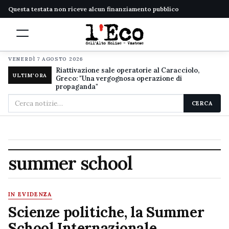
Questa testata non riceve alcun finanziamento pubblico
VENERDÌ 7 AGOSTO 2026
Riattivazione sale operatorie al Caracciolo,
ULTIM'ORA
Greco: "Una vergognosa operazione di
propaganda"
Cerca
CERCA
nel
sito
summer school
IN EVIDENZA
Scienze politiche, la Summer
School Internazionale