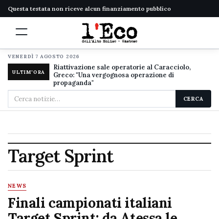
Questa testata non riceve alcun finanziamento pubblico
VENERDÌ 7 AGOSTO 2026
Riattivazione sale operatorie al Caracciolo,
ULTIM'ORA
Greco: "Una vergognosa operazione di
propaganda"
Cerca
CERCA
nel
sito
Target Sprint
NEWS
Finali campionati italiani
Target Sprint: da Atessa le