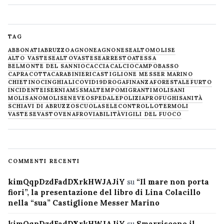
TAG
ABBONATI
ABRUZZO
AGNONE
AGNONESE
ALTOMOLISE
ALTO VASTESE
ALTOVASTESE
ARRESTO
ATESSA
BELMONTE DEL SANNIO
CACCIA
CALCIO
CAMPOBASSO
CAPRACOTTA
CARABINIERI
CASTIGLIONE MESSER MARINO
CHIETINO
CINGHIALI
COVID19
DROGA
FINANZA
FORESTALE
FURTO
INCIDENTE
ISERNIA
M5S
MALTEMPO
MIGRANTI
MOLISANI
MOLISANO
MOLISE
NEVE
OSPEDALE
POLIZIA
PROFUGHI
SANITÀ
SCHIAVI DI ABRUZZO
SCUOLA
SELECONTROLLO
TERMOLI
VASTESE
VASTO
VENAFRO
VIABILITÀ
VIGILI DEL FUOCO
COMMENTI RECENTI
kimQqpDzdFadDXrkHWJAJiY
su
“Il mare non porta
fiori”, la presentazione del libro di Lina Colacillo
nella “sua” Castiglione Messer Marino
kimQqpDzdFadDXrkHWJAJiY
su
Smarriscono il