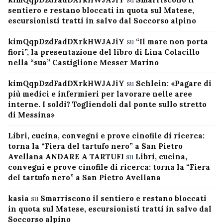
sentiero e restano bloccati in quota sul Matese,
escursionisti tratti in salvo dal Soccorso alpino
kimQqpDzdFadDXrkHWJAJiY
su
“Il mare non porta
fiori”, la presentazione del libro di Lina Colacillo
nella “sua” Castiglione Messer Marino
kimQqpDzdFadDXrkHWJAJiY
su
Schlein: «Pagare di
più medici e infermieri per lavorare nelle aree
interne. I soldi? Togliendoli dal ponte sullo stretto
di Messina»
Libri, cucina, convegni e prove cinofile di ricerca:
torna la “Fiera del tartufo nero” a San Pietro
Avellana ANDARE A TARTUFI
su
Libri, cucina,
convegni e prove cinofile di ricerca: torna la “Fiera
del tartufo nero” a San Pietro Avellana
kasia
su
Smarriscono il sentiero e restano bloccati
in quota sul Matese, escursionisti tratti in salvo dal
Soccorso alpino