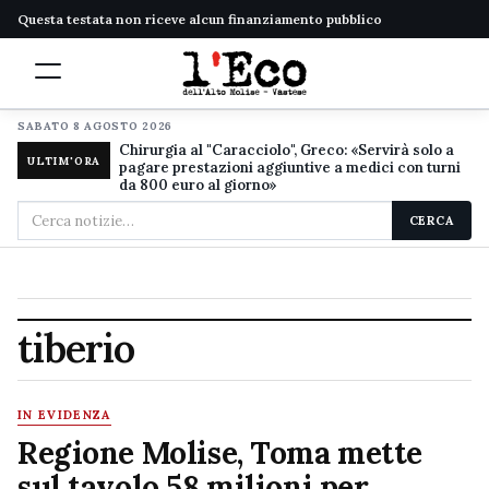
Questa testata non riceve alcun finanziamento pubblico
SABATO 8 AGOSTO 2026
Chirurgia al "Caracciolo", Greco: «Servirà solo a
ULTIM'ORA
pagare prestazioni aggiuntive a medici con turni
da 800 euro al giorno»
Cerca
CERCA
nel
sito
tiberio
IN EVIDENZA
Regione Molise, Toma mette
sul tavolo 58 milioni per