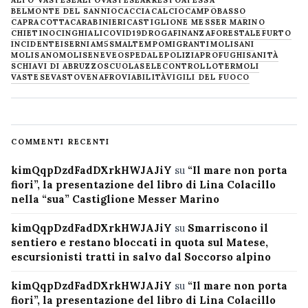
ALTO VASTESE
ALTOVASTESE
ARRESTO
ATESSA
BELMONTE DEL SANNIO
CACCIA
CALCIO
CAMPOBASSO
CAPRACOTTA
CARABINIERI
CASTIGLIONE MESSER MARINO
CHIETINO
CINGHIALI
COVID19
DROGA
FINANZA
FORESTALE
FURTO
INCIDENTE
ISERNIA
M5S
MALTEMPO
MIGRANTI
MOLISANI
MOLISANO
MOLISE
NEVE
OSPEDALE
POLIZIA
PROFUGHI
SANITÀ
SCHIAVI DI ABRUZZO
SCUOLA
SELECONTROLLO
TERMOLI
VASTESE
VASTO
VENAFRO
VIABILITÀ
VIGILI DEL FUOCO
COMMENTI RECENTI
kimQqpDzdFadDXrkHWJAJiY
su
“Il mare non porta
fiori”, la presentazione del libro di Lina Colacillo
nella “sua” Castiglione Messer Marino
kimQqpDzdFadDXrkHWJAJiY
su
Smarriscono il
sentiero e restano bloccati in quota sul Matese,
escursionisti tratti in salvo dal Soccorso alpino
kimQqpDzdFadDXrkHWJAJiY
su
“Il mare non porta
fiori”, la presentazione del libro di Lina Colacillo