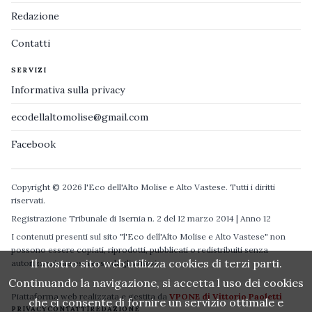
Redazione
Contatti
SERVIZI
Informativa sulla privacy
ecodellaltomolise@gmail.com
Facebook
Copyright © 2026 l'Eco dell'Alto Molise e Alto Vastese. Tutti i diritti
riservati.
Registrazione Tribunale di Isernia n. 2 del 12 marzo 2014 | Anno 12
I contenuti presenti sul sito "l'Eco dell'Alto Molise e Alto Vastese" non
possono essere copiati, riprodotti, pubblicati o redistribuiti senza
Il nostro sito web utilizza cookies di terzi parti.
autorizzazione espressa degli autori.
Continuando la navigazione, si accetta l uso dei cookies
Piattaforma web realizzata e gestita da
VPONE di Vittorio Paoletti
che ci consente di fornire un servizio ottimale e
PRIVACY
CONTATTI
REDAZIONE