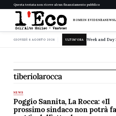
Questa testata non riceve alcun finanziamento pubblico
HOME
IN EVIDENZA
NEWS
GIOVEDÌ 6 AGOSTO 2026
ULTIM'ORA
tiberiolarocca
NEWS
Poggio Sannita, La Rocca: «Il
prossimo sindaco non potrà f