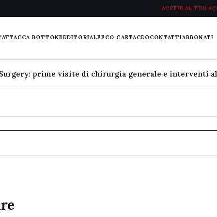
ACCEDI AL TUO A
L'ATTACCA BOTTONE
EDITORIALE
ECO CARTACEO
CONTATTI
ABBONATI
are