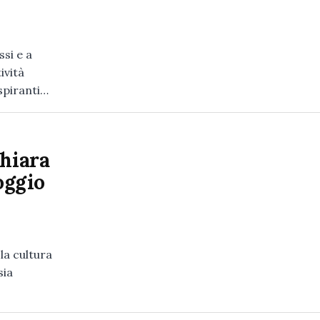
ssi e a
ività
aspiranti…
Chiara
oggio
a cultura
sia