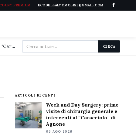
CCOUNT PREMIUM
ECODELLALTOMOLISE@GMAIL.COM
Cerca
Week and Day Surgery: prime visite di chirurgia generale e interventi al "Caracciolo" di Agnone
CERCA
nel
sito
ARTICOLI RECENTI
Week and Day Surgery: prime
visite di chirurgia generale e
interventi al “Caracciolo” di
Agnone
05 AGO 2026