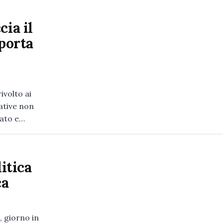
cia il
 porta
ivolto ai
ative non
zato e…
litica
ca
 giorno in