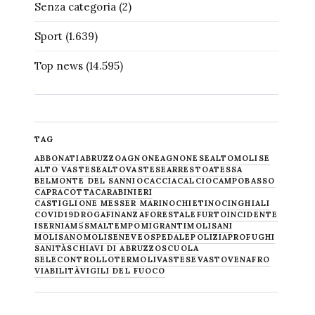
Senza categoria
(2)
Sport
(1.639)
Top news
(14.595)
TAG
ABBONATI
ABRUZZO
AGNONE
AGNONESE
ALTOMOLISE
ALTO VASTESE
ALTOVASTESE
ARRESTO
ATESSA
BELMONTE DEL SANNIO
CACCIA
CALCIO
CAMPOBASSO
CAPRACOTTA
CARABINIERI
CASTIGLIONE MESSER MARINO
CHIETINO
CINGHIALI
COVID19
DROGA
FINANZA
FORESTALE
FURTO
INCIDENTE
ISERNIA
M5S
MALTEMPO
MIGRANTI
MOLISANI
MOLISANO
MOLISE
NEVE
OSPEDALE
POLIZIA
PROFUGHI
SANITÀ
SCHIAVI DI ABRUZZO
SCUOLA
SELECONTROLLO
TERMOLI
VASTESE
VASTO
VENAFRO
VIABILITÀ
VIGILI DEL FUOCO